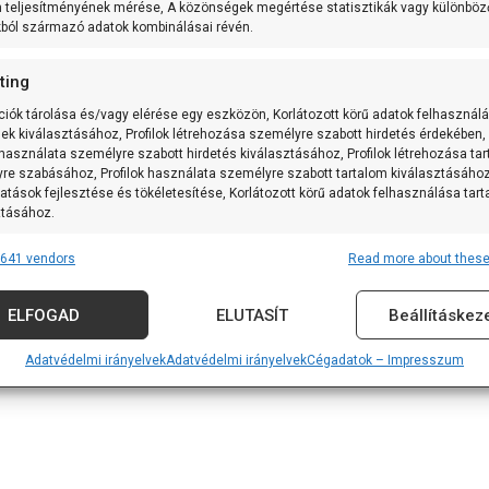
m teljesítményének mérése, A közönségek megértése statisztikák vagy különböz
kból származó adatok kombinálásai révén.
ting
ciók tárolása és/vagy elérése egy eszközön, Korlátozott körű adatok felhasznál
sek kiválasztásához, Profilok létrehozása személyre szabott hirdetés érdekében,
 használata személyre szabott hirdetés kiválasztásához, Profilok létrehozása ta
re szabásához, Profilok használata személyre szabott tartalom kiválasztásához
atások fejlesztése és tökéletesítése, Korlátozott körű adatok felhasználása tar
ztásához.
641 vendors
Read more about these
res
Alway
tforrásokból származó adatok párosítása és kombinálása, Különböző
ELFOGAD
ELUTASÍT
Beállításkez
k összekapcsolása, Eszközök azonosítása automatikusan továbbított
iók alapján.
Adatvédelmi irányelvek
Adatvédelmi irányelvek
Cégadatok – Impresszum
 földrajzi helymeghatározási adatok felhasználása.
nság, visszaélések megakadályozása és észlelése,
vítás, Hirdetés és tartalom megjelenítése és bemutatása,
Alway