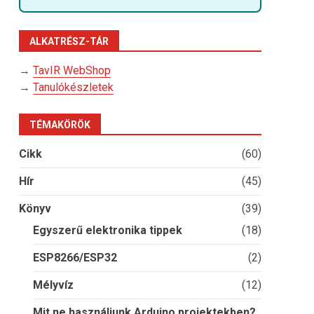
ALKATRÉSZ-TÁR
→
TavIR WebShop
→
Tanulókészletek
TÉMAKÖRÖK
Cikk
(60)
Hír
(45)
Könyv
(39)
Egyszerű elektronika tippek
(18)
ESP8266/ESP32
(2)
Mélyvíz
(12)
Mit ne használjunk Arduino projektekben?