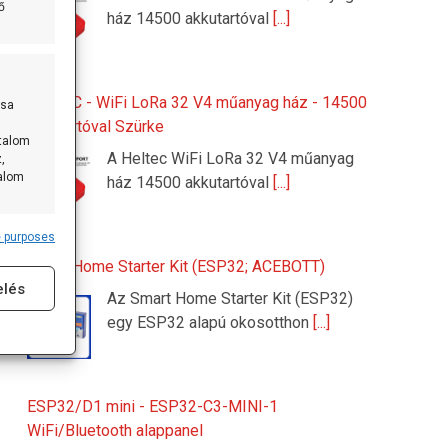
ő
ház 14500 akkutartóval
[...]
HELTEC - WiFi LoRa 32 V4 műanyag ház - 14500
ása
akkutartóval Szürke
rtalom
A Heltec WiFi LoRa 32 V4 műanyag
,
talom
ház 14500 akkutartóval
[...]
 purposes
s active
Smart Home Starter Kit (ESP32; ACEBOTT)
elés
Az Smart Home Starter Kit (ESP32)
egy ESP32 alapú okosotthon
[...]
ESP32/D1 mini - ESP32-C3-MINI-1
WiFi/Bluetooth alappanel
s active