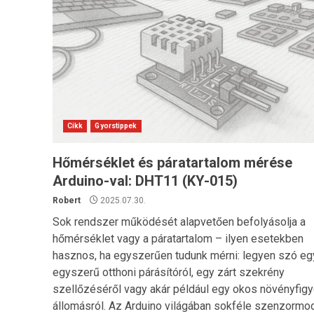
Cikk
Gyorstippek
Hőmérséklet és páratartalom mérése
Arduino-val: DHT11 (KY-015)
Robert
2025.07.30.
Sok rendszer működését alapvetően befolyásolja a
hőmérséklet vagy a páratartalom – ilyen esetekben
hasznos, ha egyszerűen tudunk mérni: legyen szó eg
egyszerű otthoni párásítóról, egy zárt szekrény
szellőzéséről vagy akár például egy okos növényfigy
állomásról. Az Arduino világában sokféle szenzormo