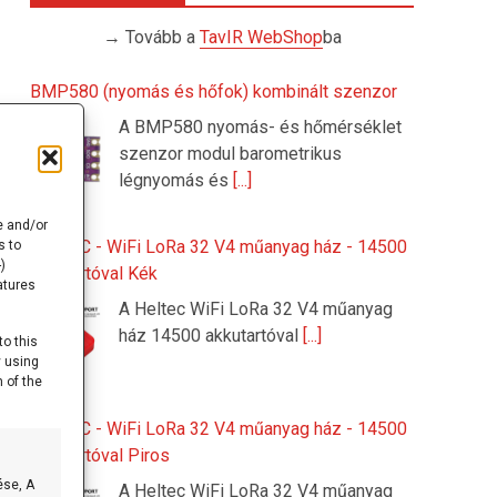
→ Tovább a
TavIR WebShop
ba
BMP580 (nyomás és hőfok) kombinált szenzor
A BMP580 nyomás- és hőmérséklet
szenzor modul barometrikus
légnyomás és
[...]
e and/or
HELTEC - WiFi LoRa 32 V4 műanyag ház - 14500
s to
)
akkutartóval Kék
atures
A Heltec WiFi LoRa 32 V4 műanyag
ház 14500 akkutartóval
[...]
to this
y using
 of the
HELTEC - WiFi LoRa 32 V4 műanyag ház - 14500
akkutartóval Piros
ése, A
A Heltec WiFi LoRa 32 V4 műanyag