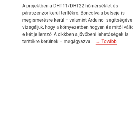
A projektben a DHT11/DHT22 hőmérséklet és
páraszenzor kerül terítékre. Boncolva a belseje is
megismerésre kerül – valamint Arduino segítségéve
vizsgáljuk, hogy a környezetben hogyan és mitől vált
e két jellemző. A cikkben a jövőbeni lehetőségek is
terítékre kerülnek – megágyazva …
→ Tovább