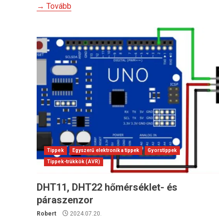
→ Tovább
Tippek
Egyszerű elektronika tippek
Gyorstippek
Tippek-trükkök (AVR)
DHT11, DHT22 hőmérséklet- és
páraszenzor
Robert
2024.07.20.