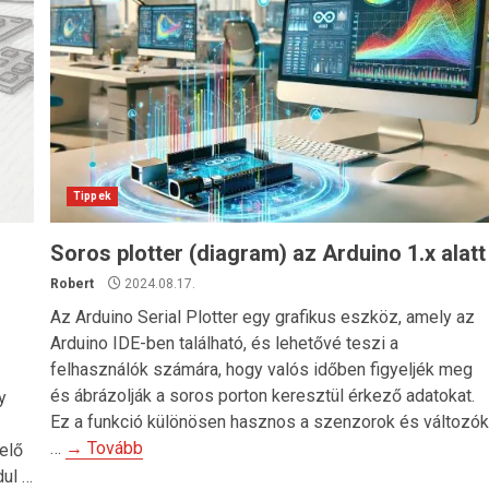
Tippek
Soros plotter (diagram) az Arduino 1.x alatt
Robert
2024.08.17.
Az Arduino Serial Plotter egy grafikus eszköz, amely az
Arduino IDE-ben található, és lehetővé teszi a
felhasználók számára, hogy valós időben figyeljék meg
és ábrázolják a soros porton keresztül érkező adatokat.
y
Ez a funkció különösen hasznos a szenzorok és változó
…
→ Tovább
elő
dul …