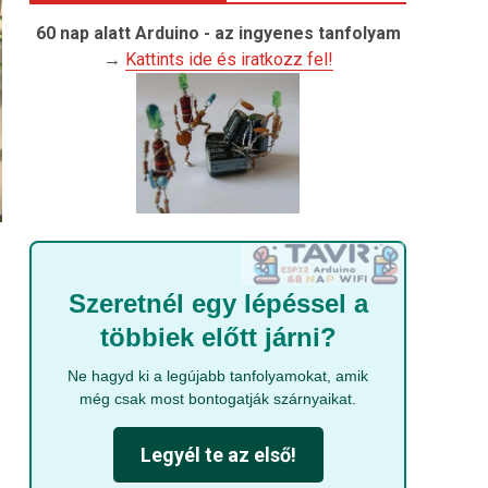
60 nap alatt Arduino - az ingyenes tanfolyam
→
Kattints ide és iratkozz fel!
Szeretnél egy lépéssel a
többiek előtt járni?
Ne hagyd ki a legújabb tanfolyamokat, amik
még csak most bontogatják szárnyaikat.
k
Legyél te az első!