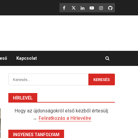
F
X
LinkedIn
YouTube
Instagram
GitHub
eső
Kapcsolat
Keresés:
HÍRLEVÉL
Hogy az újdonságokról első kézből értesülj:
→
Feliratkozás a Hírlevélre
INGYENES TANFOLYAM