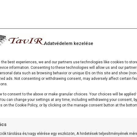
Adatvédelem kezelése
e the best experiences, we and our partners use technologies like cookies to stor
vice information. Consenting to these technologies will allow us and our partner
ersonal data such as browsing behavior or unique IDs on this site and show (non-
zed ads. Not consenting or withdrawing consent, may adversely affect certain fe
ions.
w to consent to the above or make granular choices. Your choices will be applied 
. You can change your settings at any time, including withdrawing your consent, b
es on the Cookie Policy, or by clicking on the manage consent button at the bottom
tics
ciók tárolása és/vagy elérése egy eszközön, A hirdetések teljesítményének mér