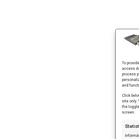
To provid
access de
process p
personali
and funct
Click belo
site only
the toggl
screen.
Statis
Informá