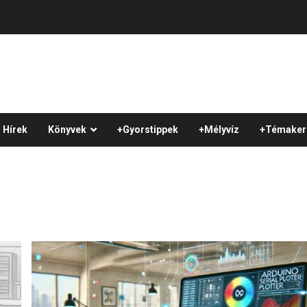
Hírek
Könyvek
+Gyorstippek
+Mélyvíz
+Témaker