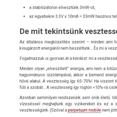
a stabilizátoron elvesztünk 3mW-ot,
az egyebekre 3.3V x 10mA = 33mW hasznos tel
De mit tekintsünk vesztes
Az általános megközelítés szerint – minden ami h
kisugárzott energiáról nem beszéltünk… És mi a ves
Fogalmazzuk is gyorsan át a kérdést: mi a vesztess
Minden olyan „elveszített” energia, ami nem a kitűzö
hagyományos izzólámpával, akkor a bemenő energi
hővé alakul. A vesztesség így 65-70%! Ha viszont t
fűti a szobát… A vesztesség így rögtön <10%-ra csö
Azonban semmilyen rendszerünk sem örök életű. Időv
vízeséssel meghajtunk egy vizikereket és ez a sz
vesztességünk. (Szóval a
perpetuum mobile
nem jöt