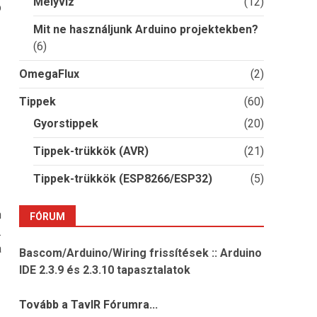
Mélyvíz
(12)
b
Mit ne használjunk Arduino projektekben?
(6)
OmegaFlux
(2)
Tippek
(60)
Gyorstippek
(20)
Tippek-trükkök (AVR)
(21)
Tippek-trükkök (ESP8266/ESP32)
(5)
n
FÓRUM
.
a
Bascom/Arduino/Wiring frissítések :: Arduino
IDE 2.3.9 és 2.3.10 tapasztalatok
Tovább a TavIR Fórumra...