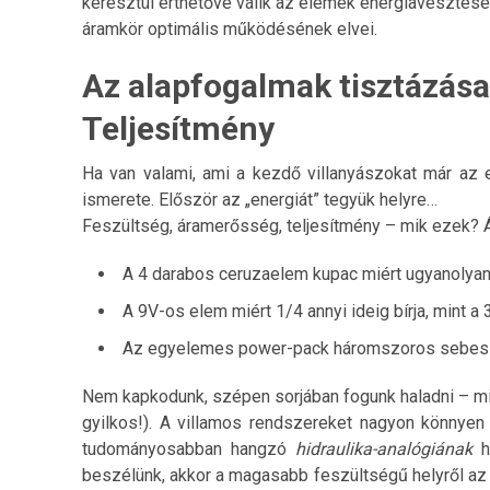
keresztül érthetővé válik az elemek energiavesztesé
áramkör optimális működésének elvei.
Az alapfogalmak tisztázása
Teljesítmény
Ha van valami, ami a kezdő villanyászokat már az 
ismerete. Először az „energiát” tegyük helyre…
Feszültség, áramerősség, teljesítmény – mik ezek? Ál
A 4 darabos ceruzaelem kupac miért ugyanolyan 
A 9V-os elem miért 1/4 annyi ideig bírja, mint a
Az egyelemes power-pack háromszoros sebess
Nem kapkodunk, szépen sorjában fogunk haladni – mi
gyilkos!). A villamos rendszereket nagyon könnyen 
tudományosabban hangzó
hidraulika-analógiának
hí
beszélünk, akkor a magasabb feszültségű helyről az a