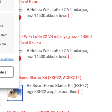
akkutartóval Piros
ő
A Heltec WiFi LoRa 32 V4 műanyag
ház 14500 akkutartóval
[...]
ása
rtalom
HELTEC - WiFi LoRa 32 V4 műanyag ház - 14500
,
akkutartóval Szürke
talom
A Heltec WiFi LoRa 32 V4 műanyag
ház 14500 akkutartóval
[...]
 purposes
s active
n
z
elés
Smart Home Starter Kit (ESP32; ACEBOTT)
Az Smart Home Starter Kit (ESP32)
egy ESP32 alapú okosotthon
[...]
a
l
s active