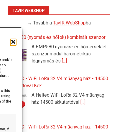
TAVIR WEBSHOP
→ Tovább a
TavIR WebShop
ba
BMP580 (nyomás és hőfok) kombinált szenzor
A BMP580 nyomás- és hőmérséklet
szenzor modul barometrikus
e and/or
légnyomás és
[...]
s to
)
k
atures
z
HELTEC - WiFi LoRa 32 V4 műanyag ház - 14500
z
akkutartóval Kék
to this
A Heltec WiFi LoRa 32 V4 műanyag
y using
g
 of the
ház 14500 akkutartóval
[...]
a
,
t
HELTEC - WiFi LoRa 32 V4 műanyag ház - 14500
ése, A