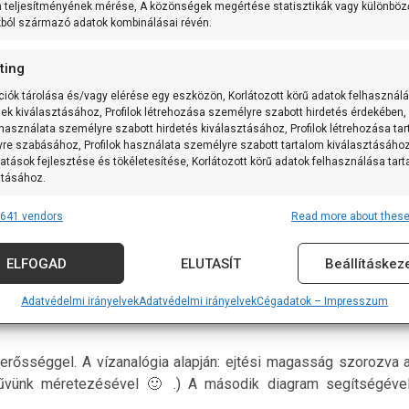
m teljesítményének mérése, A közönségek megértése statisztikák vagy különböz
kból származó adatok kombinálásai révén.
ting
ciók tárolása és/vagy elérése egy eszközön, Korlátozott körű adatok felhasznál
sek kiválasztásához, Profilok létrehozása személyre szabott hirdetés érdekében,
 használata személyre szabott hirdetés kiválasztásához, Profilok létrehozása ta
re szabásához, Profilok használata személyre szabott tartalom kiválasztásához
atások fejlesztése és tökéletesítése, Korlátozott körű adatok felhasználása tar
ztásához.
641 vendors
Read more about these
res
Alway
talmaz. Az áram nem a + oldalról a mínusz fele folyik, ahogya
tforrásokból származó adatok párosítása és kombinálása, Különböző
és és az analógia szerepét nagyon jól betölti. (Nem, horgás
ELFOGAD
ELUTASÍT
Beállításkez
k összekapcsolása, Eszközök azonosítása automatikusan továbbított
iók alapján.
Adatvédelmi irányelvek
Adatvédelmi irányelvek
Cégadatok – Impresszum
 földrajzi helymeghatározási adatok felhasználása.
erősséggel. A vízanalógia alapján: ejtési magasság szorozva 
nság, visszaélések megakadályozása és észlelése,
űvünk méretezésével 🙂 .) A második diagram segítségéve
vítás, Hirdetés és tartalom megjelenítése és bemutatása,
Alway