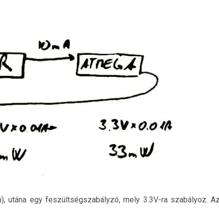
édelmi lehetőségek mentése és kommunikációja.
), utána egy feszültségszabályzó, mely 3.3V-ra szabályoz. A