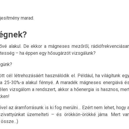
jesítmény marad.
ségnek?
ővé alakul. De ekkor a mágneses mezőről, rádiófrekvenciása
ztesség – ha éppen egy hősugárzót vizsgálunk?
égünk?
tt cél létrehozásáért használódik el. Például, ha világítunk eg
a 25-30%-a alakul fénnyé. A maradék mágneses energiává é
élen vizsgálom a rendszert, akkor a hőenergia is hasznos, mer
kken!
el az áramforrásunk is ki fog merülni… Ezért nem lehet, hogy 
ivattyúnkat üzemelteti – és örökkön-örökké járna. Mert va
t össze…)