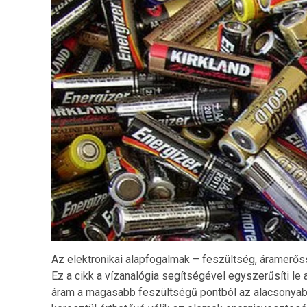
Az elektronikai alapfogalmak – feszültség, áramerős
Ez a cikk a vízanalógia segítségével egyszerűsíti le
áram a magasabb feszültségű pontból az alacsonyab