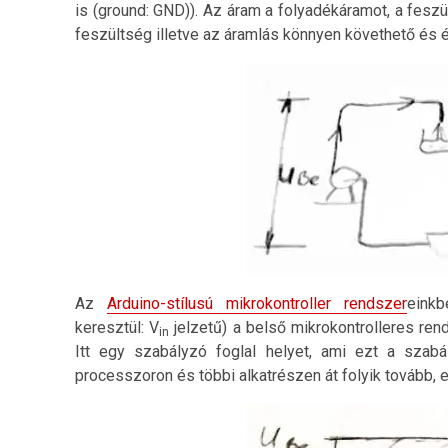
is (ground: GND)). Az áram a folyadékáramot, a fesz
feszültség illetve az áramlás könnyen követhető és é
Az
Arduino-stílusú mikrokontroller rendszer
einkb
keresztül: V
jelzetű) a belső mikrokontrolleres ren
in
Itt egy szabályzó foglal helyet, ami ezt a szabá
processzoron és többi alkatrészen át folyik tovább, e