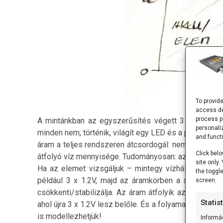
To provid
access de
process p
A mintánkban az egyszerűsítés végett 3 db feltölt
personali
minden nem, történik, világít egy LED és a processzor
and funct
áram a teljes rendszeren átcsordogál: nem veszik el 
Click belo
átfolyó víz mennyisége. Tudományosan: az elektrono
site only
Ha az elemet vizsgáljuk – mintegy vízhálózat-anal
the toggl
például 3 x 1.2V, majd az áramkörben a stabilizáto
screen.
csökkenti/stabilizálja. Az áram átfolyik az alkatrész
Statis
ahol újra 3 x 1.2V lesz belőle. És a folyamat ismétlő
is modellezhetjük!
Informá