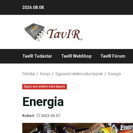
Skip
2026.08.08.
to
content
TavIR Tudástár
TavIR WebShop
TavIR Fórum
Főoldal
Könyv
Egyszerű elektronika tippek
Energia
Egyszerű elektronika tippek
Energia
Robert
2023.04.07.