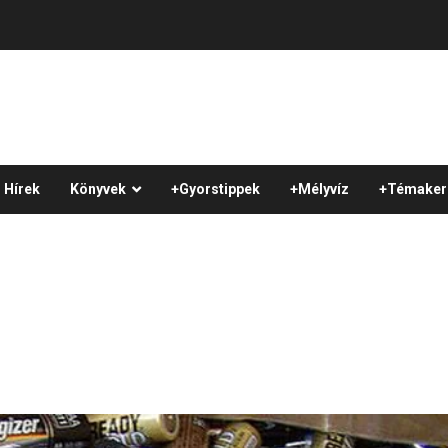
Hírek
Könyvek
+Gyorstippek
+Mélyvíz
+Témaker