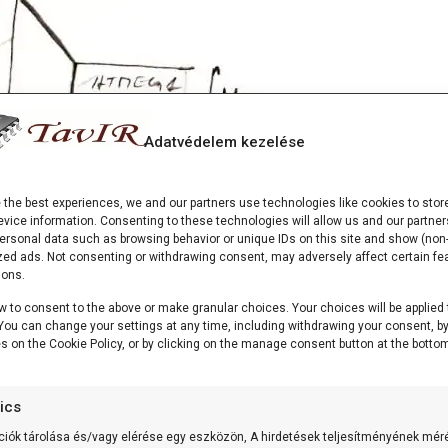
Adatvédelem kezelése
e the best experiences, we and our partners use technologies like cookies to stor
vice information. Consenting to these technologies will allow us and our partner
ersonal data such as browsing behavior or unique IDs on this site and show (non-
ött akku van a bemeneten (3 x 1.2V = 3.6V). A példánkban so
zed ads. Not consenting or withdrawing consent, may adversely affect certain fe
 alaphelyzetben jár. Így az átfolyó áram 10 mA körüli lesz. Ez a
ions.
sehol és nem is szaporodik fel. A vizes analógiával élve: ez a
w to consent to the above or make granular choices. Your choices will be applied 
k áramlása.
. You can change your settings at any time, including withdrawing your consent, b
óg módon, akkor megfigyelhetjük, hogy az elemen a feszültsé
es on the Cookie Policy, or by clicking on the manage consent button at the bottom
r (VR – Voltage regulator – feszültségszabályozó) ezt 3.3V-r
eken és a föld (0V) szintjére kerül. Visszafolyik így az elembe
tics
dik. Ekkor az elemet az egész motorjának tekintve – szivattyúkén
ciók tárolása és/vagy elérése egy eszközön, A hirdetések teljesítményének mér