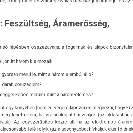
ge, a megfelelő feszültség kiválasztásának jelentősége, és az
: Feszültség, Áramerősség,
első lépésben összezavarja: a fogalmak és alapok bizonytala
ljon itt három kis mozaik:
gyorsan merül le, mint a három elemből álló?
 3 darab ceruzaelem?
éggel képes merülni, mint a három-elemes?
nt egy könyvben (nem ér végére lapozni és megnézni, hogy ki 
meg lehet érteni, ha víz-analógiát használjuk (az oktatásban 
vják). Az egyszerűsítés kézre áll: ha az elektromos áramró
lacsonyabb felé folyik (az alacsonyabbat hívhatjuk akár földne