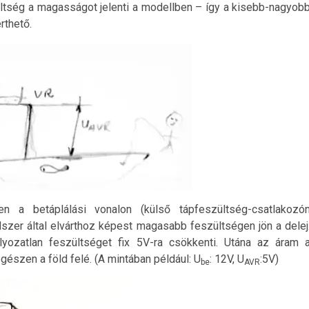
ültség a magasságot jelenti a modellben – így a kisebb-nagyob
rthető.
en a betáplálási vonalon (külső tápfeszültség-csatlakozó
dszer által elvárthoz képest magasabb feszültségen jön a delej
lyozatlan feszültséget fix 5V-ra csökkenti. Utána az áram 
gészen a föld felé. (A mintában például: U
: 12V, U
:5V)
be
AVR