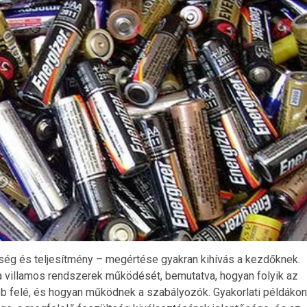
ség és teljesítmény – megértése gyakran kihívás a kezdőknek.
 a villamos rendszerek működését, bemutatva, hogyan folyik az
b felé, és hogyan működnek a szabályozók. Gyakorlati példákon