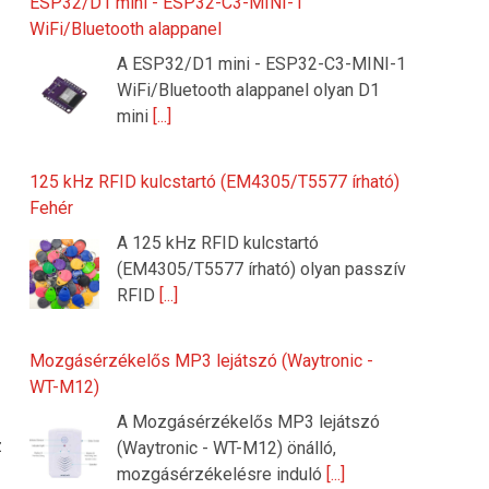
ESP32/D1 mini - ESP32-C3-MINI-1
WiFi/Bluetooth alappanel
A ESP32/D1 mini - ESP32-C3-MINI-1
WiFi/Bluetooth alappanel olyan D1
mini
[...]
125 kHz RFID kulcstartó (EM4305/T5577 írható)
Fehér
A 125 kHz RFID kulcstartó
(EM4305/T5577 írható) olyan passzív
RFID
[...]
Mozgásérzékelős MP3 lejátszó (Waytronic -
WT-M12)
A Mozgásérzékelős MP3 lejátszó
z
(Waytronic - WT-M12) önálló,
mozgásérzékelésre induló
[...]