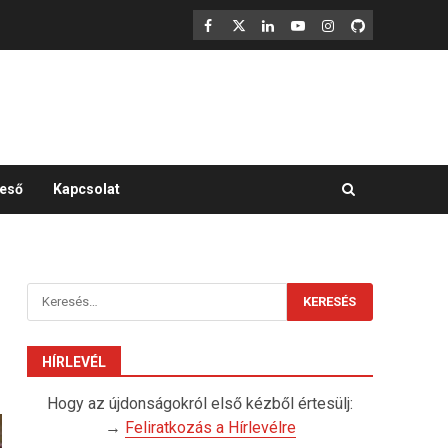
F
X
LinkedIn
YouTube
Instagram
GitHub
eső
Kapcsolat
Keresés:
HÍRLEVÉL
Hogy az újdonságokról első kézből értesülj:
→
Feliratkozás a Hírlevélre