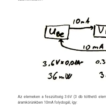
Adatv
Az elemeken a feszültség 3.6V (3 db tölthető elem
áramkörünkben 10mA folydogál, így: