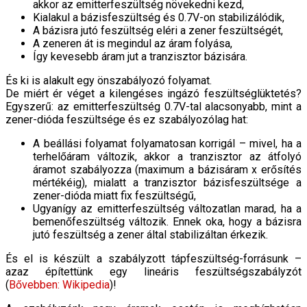
akkor az emitterfeszültség növekedni kezd,
Kialakul a bázisfeszültség és 0.7V-on stabilizálódik,
A bázisra jutó feszültség eléri a zener feszültségét,
A zeneren át is megindul az áram folyása,
Így kevesebb áram jut a tranzisztor bázisára.
És ki is alakult egy önszabályozó folyamat.
De miért ér véget a kilengéses ingázó feszültséglüktetés?
Egyszerű: az emitterfeszültség 0.7V-tal alacsonyabb, mint a
zener-dióda feszültsége és ez szabályozólag hat:
A beállási folyamat folyamatosan korrigál – mivel, ha a
terhelőáram változik, akkor a tranzisztor az átfolyó
áramot szabályozza (maximum a bázisáram x erősítés
mértékéig), mialatt a tranzisztor bázisfeszültsége a
zener-dióda miatt fix feszültségű,
Ugyanígy az emitterfeszültség változatlan marad, ha a
bemenőfeszültség változik. Ennek oka, hogy a bázisra
jutó feszültség a zener által stabilizáltan érkezik.
És el is készült a szabályzott tápfeszültség-forrásunk –
azaz építettünk egy lineáris feszültségszabályzót
(
Bővebben: Wikipedia
)!