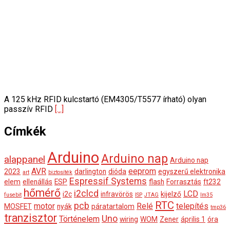
A 125 kHz RFID kulcstartó (EM4305/T5577 írható) olyan
passzív RFID
[...]
Címkék
Arduino
Arduino nap
alappanel
Arduino nap
AVR
eeprom
2023
darlington
dióda
egyszerű elektronika
art
biztosíték
Espressif Systems
elem
ellenállás
ESP
flash
Forrasztás
ft232
hőmérő
i2clcd
LCD
i2c
infravörös
kijelző
fusebit
ISP
JTAG
lm35
RTC
pcb
motor
Relé
telepítés
MOSFET
nyák
páratartalom
tmp36
tranzisztor
Uno
Történelem
wiring
WOM
Zener
április 1
óra