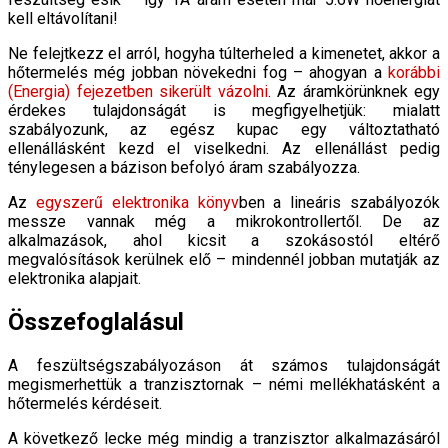
kell eltávolítani!
Ne felejtkezz el arról, hogyha túlterheled a kimenetet, akkor a
hőtermelés még jobban növekedni fog – ahogyan a
korábbi
(Energia) fejezetben sikerült vázolni
. Az áramkörünknek egy
érdekes tulajdonságát is megfigyelhetjük: mialatt
szabályozunk, az egész kupac egy változtatható
ellenállásként kezd el viselkedni. Az ellenállást pedig
ténylegesen a bázison befolyó áram szabályozza.
Az
egyszerű elektronika könyv
ben a lineáris szabályozók
messze vannak még a mikrokontrollertől. De az
alkalmazások, ahol kicsit a szokásostól eltérő
megvalósítások kerülnek elő – mindennél jobban mutatják az
elektronika alapjait.
Összefoglalásul
A feszültségszabályozáson át számos tulajdonságát
megismerhettük a tranzisztornak – némi mellékhatásként a
hőtermelés kérdéseit.
A következő lecke még mindig a tranzisztor alkalmazásáról