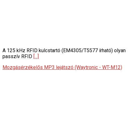
A 125 kHz RFID kulcstartó (EM4305/T5577 írható) olyan
passzív RFID
[...]
Mozgásérzékelős MP3 lejátszó (Waytronic - WT-M12)