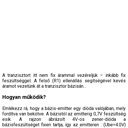
A tranzisztort itt nem fix árammal vezéreljük – inkább fix
feszültséggel. A felső (R1) ellenállás segítségével kevés
áramot vezetünk át a tranzisztor bázisán…
Hogyan működik?
Emlékezz rá, hogy a bázis-emitter egy dióda valójában, mely
fordítva van bekötve. A bázistól az emitterig 0,7V feszültség
esik. A rajzon ábrázolt 4V-os zener-dióda a
bázisfeszültséget fixen tartja, így az emitteren : (Ube=4.0V)