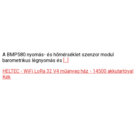
A BMP580 nyomás- és hőmérséklet szenzor modul
barometrikus légnyomás és
[...]
HELTEC - WiFi LoRa 32 V4 műanyag ház - 14500 akkutartóval
Kék