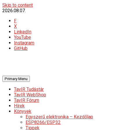
Skip to content
2026.08.07.
F
X
LinkedIn
YouTube
Instagram
GitHub
Primary Menu
TavIR Tudástár
TavIR WebShop
TavIR Fórum
Hírek
Könyvek
Egyszerű elektronika – Kezdőlap
ESP8266/ESP32
Tippek