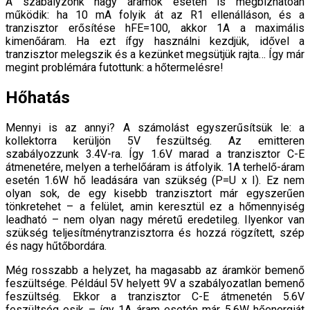
A szabályzónk nagy áramok esetén is megbízhatóan
működik: ha 10 mA folyik át az R1 ellenálláson, és a
tranzisztor erősítése hFE=100, akkor 1A a maximális
kimenőáram. Ha ezt ífgy használni kezdjük, idővel a
tranzisztor melegszik és a kezünket megsütjük rajta… Így már
megint problémára futottunk: a hőtermelésre!
Hőhatás
Mennyi is az annyi? A számolást egyszerűsítsük le: a
kollektorra kerüljön 5V feszültség. Az emitteren
szabályozzunk 3.4V-ra. Így 1.6V marad a tranzisztor C-E
átmenetére, melyen a terhelőáram is átfolyik. 1A terhelő-áram
esetén 1.6W hő leadására van szükség (P=U x I). Ez nem
olyan sok, de egy kisebb tranzisztort már egyszerűen
tönkretehet – a felület, amin keresztül ez a hőmennyiség
leadható – nem olyan nagy méretű eredetileg. Ilyenkor van
szükség teljesítménytranzisztorra és hozzá rögzített, szép
és nagy hűtőbordára.
Még rosszabb a helyzet, ha magasabb az áramkör bemenő
feszültsége. Például 5V helyett 9V a szabályozatlan bemenő
feszültség. Ekkor a tranzisztor C-E átmenetén 5.6V
feszültség esik – így 1A áram esetén már 5.6W hőenergiát