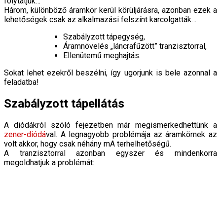
folytatjuk…
Három, különböző áramkör kerül körüljárásra, azonban ezek a
lehetőségek csak az alkalmazási felszínt karcolgatták…
Szabályzott tápegység,
Áramnövelés „láncrafűzött” tranzisztorral,
Ellenütemű meghajtás.
Sokat lehet ezekről beszélni, így ugorjunk is bele azonnal a
feladatba!
Szabályzott tápellátás
A diódákról szóló fejezetben már megismerkedhettünk a
zener-diódá
val. A legnagyobb problémája az áramkörnek az
volt akkor, hogy csak néhány mA terhelhetőségű.
A tranzisztorral azonban egyszer és mindenkorra
megoldhatjuk a problémát: