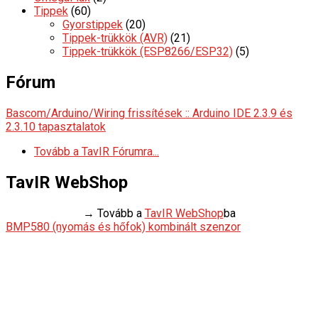
Tippek
(60)
Gyorstippek
(20)
Tippek-trükkök (AVR)
(21)
Tippek-trükkök (ESP8266/ESP32)
(5)
Fórum
Bascom/Arduino/Wiring frissítések :: Arduino IDE 2.3.9 és
2.3.10 tapasztalatok
Tovább a TavIR Fórumra...
TavIR WebShop
→ Tovább a
TavIR WebShop
ba
BMP580 (nyomás és hőfok) kombinált szenzor