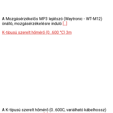
A Mozgásérzékelős MP3 lejátszó (Waytronic - WT-M12)
önálló, mozgásérzékelésre induló
[...]
K-típusú szerelt hőmérő (0…600 °C) 3m
A K-típusú szerelt hőmérő (0...600C; variálható kábelhossz)