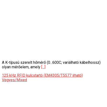
A K-típusú szerelt hőmérő (0...600C; variálható kábelhossz)
olyan mérőelem, amely
[...]
125 kHz RFID kulcstartó (EM4305/T5577 írható)
Vegyes/Mixed