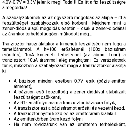
4.0V-0.7V = 3.3V jelenik meg! Tada!!! És itt a fix feszültségre
a megoldás!
A szabályzókörnek az az egyszerű megoldás az alapja – itt a
feszültséget szabályozzuk első körben! Majdnem mint a
zener-dióda alapú megoldás esetén – csak a zener-diódánál
az áramkör terhelésfüggően működött még…
Tranzisztor használatakor a kimeneti feszültség nem függ a
terhelőáramtól. A h=100 erősítésnél (100x bázisáram
erősítés), 1mA kimeneti terhelésnél (az ábrán: Load) a
tranzisztort 10uA árammal elég meghajtani. Ez varázslatnak
tűnik, miközben a szabályozást maga a tranzisztorkör alakítja
ki:
A bázison minden esetben 0.7V esik (bázis-emitter
átmenet),
A bázison eső feszültség a zener-diódával stabilizált
feszültséget csökkenti,
Az R1-en átfolyó áram a tranzisztor bázisára folyik,
A tranzisztor ezt a bázisáramot erősíti és vezetni kezd,
A tranzisztor nyitni kezd és az emitteráram kialakul,
Az emitterkörben áram kezd folyni,
Ha nem rövidzárunk van az emitteren terhelésként,