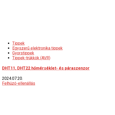
Tippek
Egyszerű elektronika tippek
Gyorstippek
Tippek-trükkök (AVR)
DHT11, DHT22 hőmérséklet- és páraszenzor
2024.07.20.
Felhúzó-ellenállás