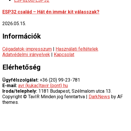
ESP8266/ESP32
ESP32 család – Hát én immár kit válasszak?
2026.05.15.
Információk
Cégadatok-impresszum
|
Használati feltételek
Adatvédelmi irányelvek
|
Kapcsolat
Elérhetőség
Ügyfélszolgálat:
+36 (20) 99-23-781
E-mail:
avr (kukac)tavir (pont) hu
Iroda/telephely:
1181 Budapest, Szélmalom utca 13.
Copyright © TavIR Minden jog fenntartva
|
DarkNews
by AF
themes.