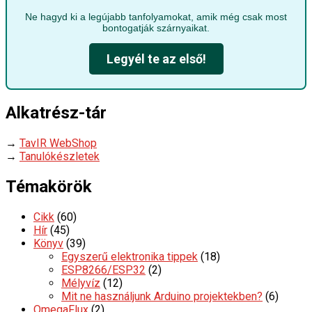
Ne hagyd ki a legújabb tanfolyamokat, amik még csak most
bontogatják szárnyaikat.
Legyél te az első!
Alkatrész-tár
→
TavIR WebShop
→
Tanulókészletek
Témakörök
Cikk
(60)
Hír
(45)
Könyv
(39)
Egyszerű elektronika tippek
(18)
ESP8266/ESP32
(2)
Mélyvíz
(12)
Mit ne használjunk Arduino projektekben?
(6)
OmegaFlux
(2)