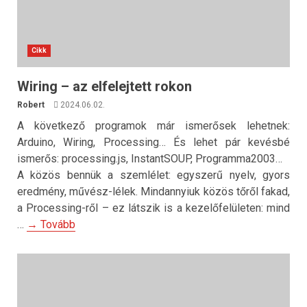
Cikk
Wiring – az elfelejtett rokon
Robert
2024.06.02.
A következő programok már ismerősek lehetnek:
Arduino, Wiring, Processing… És lehet pár kevésbé
ismerős: processing.js, InstantSOUP, Programma2003…
A közös bennük a szemlélet: egyszerű nyelv, gyors
eredmény, művész-lélek. Mindannyiuk közös tőről fakad,
a Processing-ről – ez látszik is a kezelőfelületen: mind
…
→ Tovább