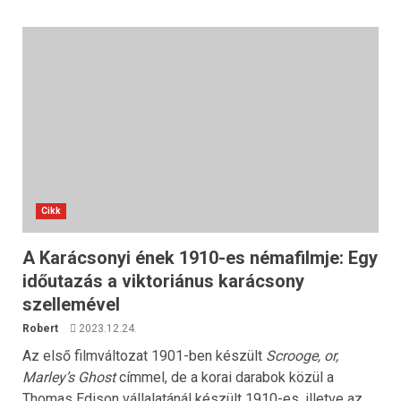
Cikk
A Karácsonyi ének 1910-es némafilmje: Egy
időutazás a viktoriánus karácsony
szellemével
Robert
2023.12.24.
Az első filmváltozat 1901-ben készült
Scrooge, or,
Marley’s Ghost
címmel, de a korai darabok közül a
Thomas Edison vállalatánál készült 1910-es, illetve az