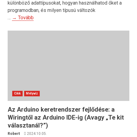
különböző adattípusokat, hogyan használhatod őket a
programodban, és milyen típusú változók
…
→ Tovább
Cikk
Mélyvíz
Az Arduino keretrendszer fejlődése: a
Wiringtől az Arduino IDE-ig (Avagy „Te kit
választanál?”)
Robert
2024.10.05.