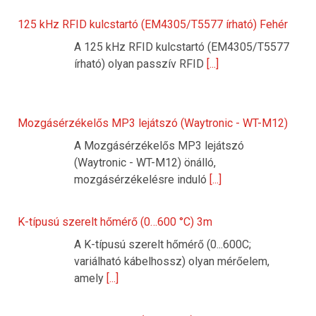
125 kHz RFID kulcstartó (EM4305/T5577 írható) Fehér
A 125 kHz RFID kulcstartó (EM4305/T5577
írható) olyan passzív RFID
[...]
Mozgásérzékelős MP3 lejátszó (Waytronic - WT-M12)
A Mozgásérzékelős MP3 lejátszó
(Waytronic - WT-M12) önálló,
mozgásérzékelésre induló
[...]
K-típusú szerelt hőmérő (0…600 °C) 3m
A K-típusú szerelt hőmérő (0...600C;
variálható kábelhossz) olyan mérőelem,
amely
[...]