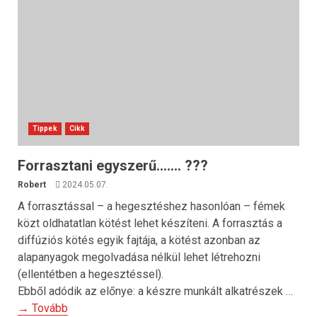
Tippek
Cikk
Forrasztani egyszerű……. ???
Robert
2024.05.07.
A forrasztással – a hegesztéshez hasonlóan – fémek
közt oldhatatlan kötést lehet készíteni. A forrasztás a
diffúziós kötés egyik fajtája, a kötést azonban az
alapanyagok megolvadása nélkül lehet létrehozni
(ellentétben a hegesztéssel).
Ebből adódik az előnye: a készre munkált alkatrészek …
→ Tovább