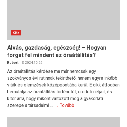
Cikk
Alvás, gazdaság, egészség! – Hogyan
forgat fel mindent az óraátállítás?
Robert
2024.10.26.
Az óraátállítás kérdése ma már nemcsak egy
szokványos évi rutinnak tekinthető, hanem egyre inkább
viták és elemzések középpontjába kerül. E cikk átfogóan
bemutatja az óraátállítás történetét, eredeti céljait, és
kitér arra, hogy miként változott meg a gyakorlati
szerepe a társadalmi …
→ Tovább