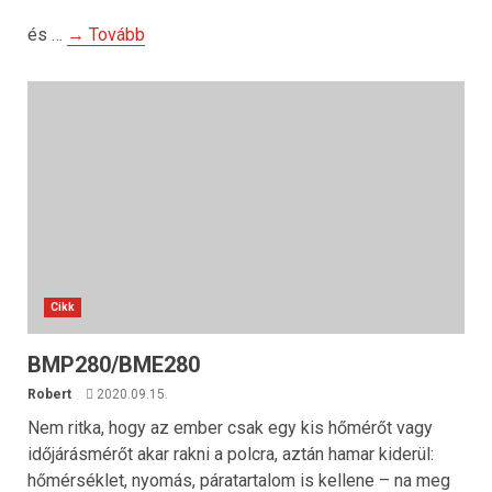
és …
→ Tovább
Cikk
BMP280/BME280
Robert
2020.09.15.
Nem ritka, hogy az ember csak egy kis hőmérőt vagy
időjárásmérőt akar rakni a polcra, aztán hamar kiderül:
hőmérséklet, nyomás, páratartalom is kellene – na meg