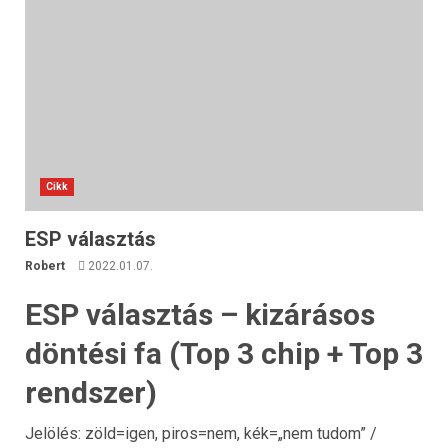
Cikk
ESP választás
Robert
2022.01.07.
ESP választás – kizárásos
döntési fa (Top 3 chip + Top 3
rendszer)
Jelölés: zöld=igen, piros=nem, kék=„nem tudom” /