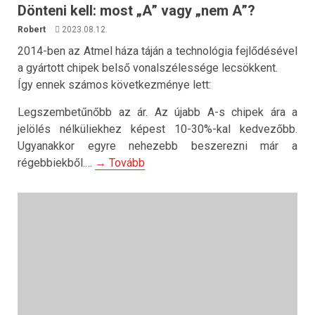
Dönteni kell: most „A” vagy „nem A”?
Robert
2023.08.12.
2014-ben az Atmel háza táján a technológia fejlődésével
a gyártott chipek belső vonalszélessége lecsökkent.
Így ennek számos következménye lett:
Legszembetűnőbb az ár. Az újabb A-s chipek ára a
jelölés nélküliekhez képest 10-30%-kal kedvezőbb.
Ugyanakkor egyre nehezebb beszerezni már a
régebbiekből.…
→ Tovább