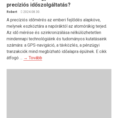
precíziós időszolgáltatás?
Robert
2024.08.30.
A precíziós időmérés az emberi fejlődés alapköve,
melynek eszköztára a napóráktól az atomórákig terjed.
Az idő mérése és szinkronizálása nélkülözhetetlen
mindennapi technológiáink és tudományos kutatásaink
számára: a GPS-navigáció, a távközlés, a pénzügyi
tranzakciók mind megbízható időalapra épülnek. E cikk
átfogó …
→ Tovább