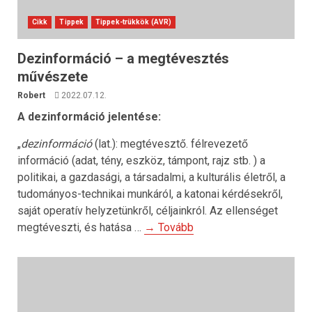
Cikk
Tippek
Tippek-trükkök (AVR)
Dezinformáció – a megtévesztés
művészete
Robert
2022.07.12.
A dezinformáció jelentése:
„
dezinformáció
(lat.): megtévesztő. félrevezető
információ (adat, tény, eszköz, támpont, rajz stb. ) a
politikai, a gazdasági, a társadalmi, a kulturális életről, a
tudományos-technikai munkáról, a katonai kérdésekről,
saját operatív helyzetünkről, céljainkról. Az ellenséget
megtéveszti, és hatása …
→ Tovább