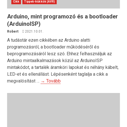
Cikk
Tippek-trükkök (AVR)
Arduino, mint programozó és a bootloader
(ArduinoISP)
Robert
2021.10.01.
A tudástár ezen cikkében az Arduino alatti
programozásról, a bootloader működéséről és
beprogramozásáról lesz szó. Ehhez felhasználjuk az
Arduino mintaalkalmazások közül az ArduinoISP
mintakódot, a tartalék áramköri lapokat és néhány kábelt,
LED-et és ellenállást. Lépésenként taglalja a cikk a
megvalósítást …
→ Tovább