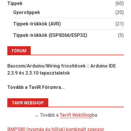
Tippek
(60)
Gyorstippek
(20)
Tippek-trükkök (AVR)
(21)
Tippek-trükkök (ESP8266/ESP32)
(5)
FÓRUM
Bascom/Arduino/Wiring frissítések :: Arduino IDE
2.3.9 és 2.3.10 tapasztalatok
Tovább a TavIR Fórumra...
TAVIR WEBSHOP
→ Tovább a
TavIR WebShop
ba
BMP580 (nyomás és hőfok) kombinált szenzor