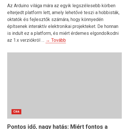
Az Arduino világa mára az egyik legszélesebb körben
elterjedt platform lett, amely lehetővé teszi a hobbisták,
oktatók és fejlesztők számára, hogy könnyedén
építsenek interaktív elektronikai projekteket. De honnan
is indult ez a platform, és miért érdemes elgondolkodni
az 1.x verziókról …
→ Tovább
Cikk
Pontos idő, nagy hatás: Miért fontos a