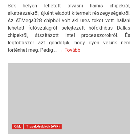
Sok helyen lehetett olvasni hamis chipekről,
alkatrészekről, újként eladott kitermelt részegységekről.
Az ATMega328 chipből volt aki üres tokot vett, hallani
lehetett futószalagról selejtezett hőfokhibás Dallas
chipekről, átszitázott Intel processzorokról. És
legtöbbször azt gondoljuk, hogy ilyen velünk nem
történhet meg. Pedig …
→ Tovább
Cikk
Tippek-trükkök (AVR)