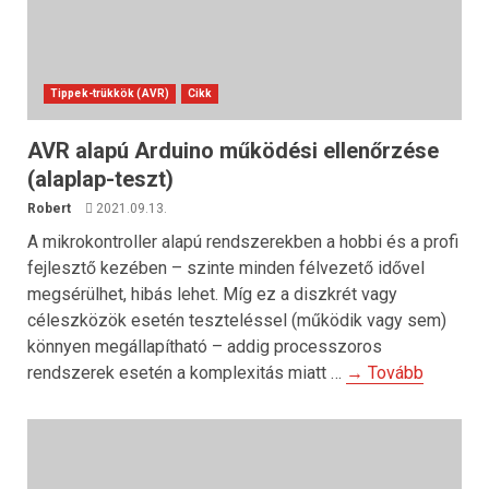
Tippek-trükkök (AVR)
Cikk
AVR alapú Arduino működési ellenőrzése
(alaplap-teszt)
Robert
2021.09.13.
A mikrokontroller alapú rendszerekben a hobbi és a profi
fejlesztő kezében – szinte minden félvezető idővel
megsérülhet, hibás lehet. Míg ez a diszkrét vagy
céleszközök esetén teszteléssel (működik vagy sem)
könnyen megállapítható – addig processzoros
rendszerek esetén a komplexitás miatt …
→ Tovább