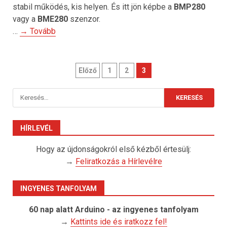
stabil működés, kis helyen. És itt jön képbe a
BMP280
vagy a
BME280
szenzor.
…
→ Tovább
Bejegyzések
Előző
1
2
3
lapozása
Keresés:
HÍRLEVÉL
Hogy az újdonságokról első kézből értesülj:
→
Feliratkozás a Hírlevélre
INGYENES TANFOLYAM
60 nap alatt Arduino - az ingyenes tanfolyam
→
Kattints ide és iratkozz fel!