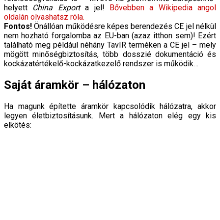
helyett
China Export
a jel!
Bővebben a Wikipedia angol
oldalán olvashatsz róla.
Fontos!
Önállóan működésre képes berendezés CE jel nélkül
nem hozható forgalomba az EU-ban (azaz itthon sem)! Ezért
található meg például néhány TavIR terméken a CE jel – mely
mögött minőségbiztosítás, több dosszié dokumentáció és
kockázatértékelő-kockázatkezelő rendszer is működik…
Saját áramkör – hálózaton
Ha magunk építette áramkör kapcsolódik hálózatra, akkor
legyen életbiztosításunk. Mert a hálózaton elég egy kis
elkötés: