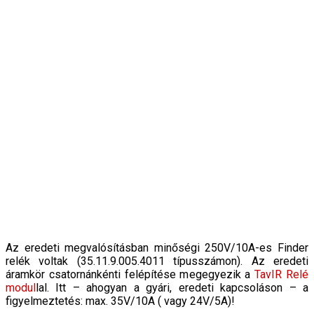
Az eredeti megvalósításban minőségi 250V/10A-es Finder
relék voltak (35.11.9.005.4011 típusszámon). Az eredeti
áramkör csatornánkénti felépítése megegyezik a
TavIR Relé
modul
lal. Itt – ahogyan a gyári, eredeti kapcsoláson – a
figyelmeztetés: max. 35V/10A ( vagy 24V/5A)!