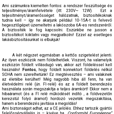
Ami számunkra kiemelten fontos: a rendszer feszültsége és
teljesítménye/áramfelvétele (itt: 230V~ 12W). Ezt a
teljesítményt/áramerősséget hálózatnak, biztosítékoknak
tudnia kell – így ne akarjunk például 10-15A-t is felvevő
hegesztőgépet üzemeltetni a lakószoba 6A-es rendszeréről.
A biztosíték le fog kapcsolni. Eszünkbe ne jusson a
biztosítékot kiiktatni vagy megpatkolni! Ezzel az esetleges
lakásbiztosításunkat is elbukjuk!
A két négyzet egymásban a kettős szigetelést jelenti.
Az ilyen eszközök nem földelhetőek. Viszont, ha valamelyik
eszközön földelt villásdugó van, akkor azt földeléssel kell
használni!
Fontos
, hogy földelt konnektort földelés nélkül
SOHA nem szerelhetünk! Ez megtévesztés – ami valakinek
az életébe kerülhet! Még nagyobb hiba áll fenn, ha van
életvédelmi relé (ún. FI-relé) és az a földelt berendezés
használata során megszakítja a teljes áramkört! Ekkor nem a
hibaáramot (és a FI relé működését indító , a földvezetőn
kerezstül folyó áramot) hordozó vezeték megszakítása,
hanem a berendezés javítása a megoldás!
Ami biztonságot adhat, az a CE jelölés. Ehhez tartozik gyártói
felelősségvállalás is – kivéve ha
„Conformité Européenne”