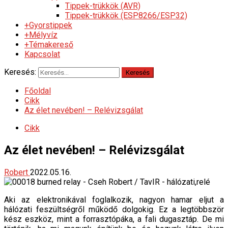
Tippek-trükkök (AVR)
Tippek-trükkök (ESP8266/ESP32)
+Gyorstippek
+Mélyvíz
+Témakereső
Kapcsolat
Keresés:
Főoldal
Cikk
Az élet nevében! – Relévizsgálat
Cikk
Az élet nevében! – Relévizsgálat
Robert
2022.05.16.
Aki az elektronikával foglalkozik, nagyon hamar eljut a
hálózati feszültségről működő dolgokig. Ez a legtöbbször
kész eszköz, mint a forrasztópáka, a fali dugasztáp. De mi