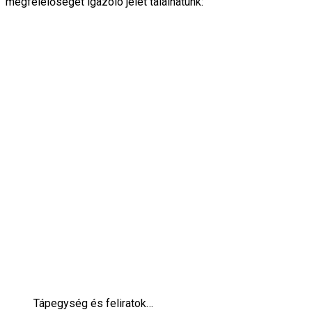
megfelelőséget igazoló jelet találhatunk:
Tápegység és feliratok…