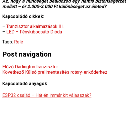
Az, hogy a minőséget beáldozod egy hamis biztonságérzet
mellett – ér 2.000-3.000 Ft különbséget az életed?
Kapcsolódó cikkek:
–
Tranzisztor alkalmazások III.
–
LED – Fénykibocsátó Dióda
Tags:
Relé
Post navigation
Előző
Darlington tranzisztor
Következő
Külső prellmentesítés rotary-enkóderhez
Kapcsolódó anyagok
ESP32 család – Hát én immár kit válasszak?