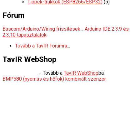
Tippek-trükkök (ESP8266/ESP32)
(5)
Fórum
Bascom/Arduino/Wiring frissítések :: Arduino IDE 2.3.9 és
2.3.10 tapasztalatok
Tovább a TavIR Fórumra...
TavIR WebShop
→ Tovább a
TavIR WebShop
ba
BMP580 (nyomás és hőfok) kombinált szenzor