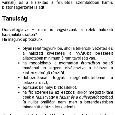
vannak) és a kialakítás a felületes szemlélőben hamis
biztonságérzetet is ad!
Tanulság
Összefoglalva – mire is vigyázzunk a relék hálózati
használata esetén?
Ha magunk építkezünk:
olyan relét tegyünk be, ahol a tekercskivezetés és
a hálózati kivezetés a NyÁK-ba beszerelt
állapotában minimum 5 mm távolság van.
ha megoldható, a nyomtatott áramkörön belső
marással is legyen elválasztva a hálózat a
kisfeszültségű résztől,
dobozolással tegyük megérinthetetlenné a
hálózati részt,
építsünk be helyi biztosítékot,
ha fix szerelésű az eszköz, akkor megszakítani
csak a
fázist
vagy a
fázist és a nullvezetőt
szabad
(a nullát önállóan nem, mert a berendezésben
mindenütt a fázis lesz jelen!).