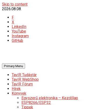
Skip to content
2026.08.08.
F
X
LinkedIn
YouTube
Instagram
GitHub
Primary Menu
TavIR Tudástár
TavIR WebShop
TavIR Fórum
Hírek
Könyvek
Egyszerű elektronika – Kezdőlap
ESP8266/ESP32
Tippek