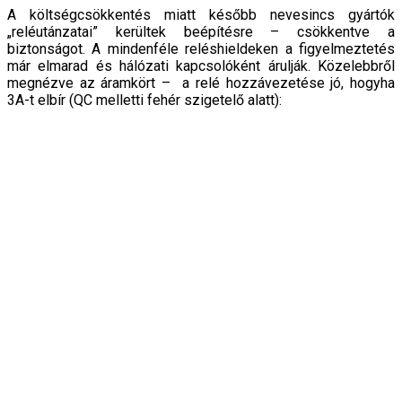
A költségcsökkentés miatt később nevesincs gyártók
„reléutánzatai” kerültek beépítésre – csökkentve a
biztonságot. A mindenféle reléshieldeken a figyelmeztetés
már elmarad és hálózati kapcsolóként árulják. Közelebbről
megnézve az áramkört – a relé hozzávezetése jó, hogyha
3A-t elbír (QC melletti fehér szigetelő alatt):