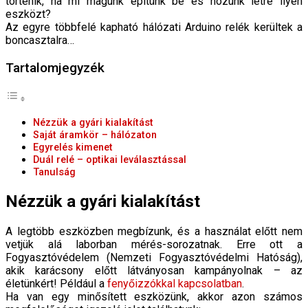
történik, ha mi magunk építünk be és hozunk létre ilyen
eszközt?
Az egyre többfelé kapható hálózati Arduino relék kerültek a
boncasztalra…
Tartalomjegyzék
Nézzük a gyári kialakítást
Saját áramkör – hálózaton
Egyrelés kimenet
Duál relé – optikai leválasztással
Tanulság
Nézzük a gyári kialakítást
A legtöbb eszközben megbízunk, és a használat előtt nem
vetjük alá laborban mérés-sorozatnak. Erre ott a
Fogyasztóvédelem (Nemzeti Fogyasztóvédelmi Hatóság),
akik karácsony előtt látványosan kampányolnak – az
életünkért! Például a
fenyőizzókkal kapcsolatban
.
Ha van egy minősített eszközünk, akkor azon számos