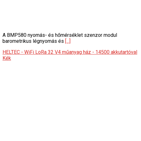
A BMP580 nyomás- és hőmérséklet szenzor modul
barometrikus légnyomás és
[...]
HELTEC - WiFi LoRa 32 V4 műanyag ház - 14500 akkutartóval
Kék