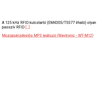
A 125 kHz RFID kulcstartó (EM4305/T5577 írható) olyan
passzív RFID
[...]
Mozgásérzékelős MP3 lejátszó (Waytronic - WT-M12)