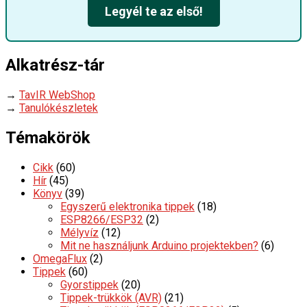
Legyél te az első!
Alkatrész-tár
→
TavIR WebShop
→
Tanulókészletek
Témakörök
Cikk
(60)
Hír
(45)
Könyv
(39)
Egyszerű elektronika tippek
(18)
ESP8266/ESP32
(2)
Mélyvíz
(12)
Mit ne használjunk Arduino projektekben?
(6)
OmegaFlux
(2)
Tippek
(60)
Gyorstippek
(20)
Tippek-trükkök (AVR)
(21)