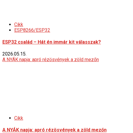
Cikk
ESP8266/ESP32
ESP32 család – Hát én immár kit válasszak?
2026.05.15.
A NYÁK napja: apró rézösvények a zöld mezőn
Cikk
A NYÁK napja: apró rézösvények a zöld mezőn