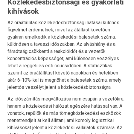
Közlekedésbiztonsági és gyakorlati
kihívások
Az óraátállítás közlekedésbiztonsági hatásai különös
figyelmet érdemelnek, mivel az átállást követően
gyakran emelkedik a közlekedési balesetek száma,
különösen a tavaszi időszakban. Az alváshiány és a
fáradtság csökkenti a reakcióidőt és a vezetők
koncentrációs képességét, ami különösen veszélyes
lehet a reggeli és esti csúcsidőben. A statisztikák
szerint az óraátállítást követő napokban és hetekben
akár 6-10%-kal is megnőhet a balesetek száma, amely
jelentős veszélyt jelent a közlekedésbiztonságra.
Az időszámítás megváltozása nem csupán a vezetőkre,
hanem a közlekedési hálózat egészére hatással van. A
vonatok, repülők és más tömegközlekedési eszközök
menetrendjeit át kell állítani, ami komoly logisztikai
kihívásokat jelent a közlekedési vállalatok számára. Az