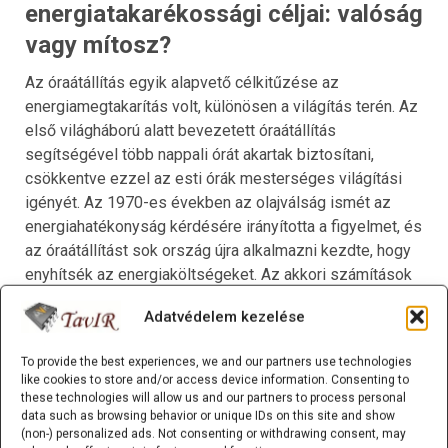
energiatakarékossági céljai: valóság
vagy mítosz?
Az óraátállítás egyik alapvető célkitűzése az
energiamegtakarítás volt, különösen a világítás terén. Az
első világháború alatt bevezetett óraátállítás
segítségével több nappali órát akartak biztosítani,
csökkentve ezzel az esti órák mesterséges világítási
igényét. Az 1970-es években az olajválság ismét az
energiahatékonyság kérdésére irányította a figyelmet, és
az óraátállítást sok ország újra alkalmazni kezdte, hogy
enyhítsék az energiaköltségeket. Az akkori számítások
szerint a nyári időszámítással évente több millió
Adatvédelem kezelése
dollárnyi energiát lehetett megtakarítani, hiszen a nappali
órák kihasználása révén kevesebb elektromos áram
To provide the best experiences, we and our partners use technologies
fogyott az esti világításhoz.
like cookies to store and/or access device information. Consenting to
these technologies will allow us and our partners to process personal
data such as browsing behavior or unique IDs on this site and show
(non-) personalized ads. Not consenting or withdrawing consent, may