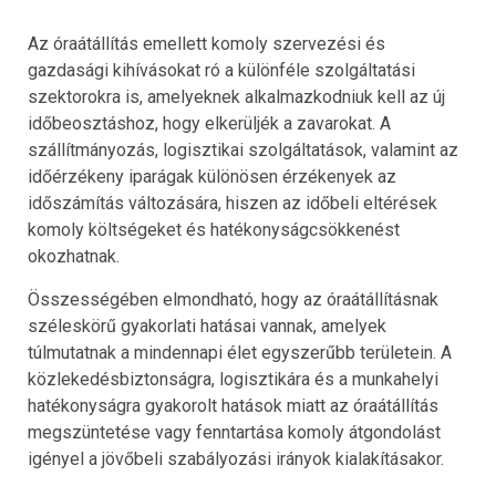
Az óraátállítás emellett komoly szervezési és
gazdasági kihívásokat ró a különféle szolgáltatási
szektorokra is, amelyeknek alkalmazkodniuk kell az új
időbeosztáshoz, hogy elkerüljék a zavarokat. A
szállítmányozás, logisztikai szolgáltatások, valamint az
időérzékeny iparágak különösen érzékenyek az
időszámítás változására, hiszen az időbeli eltérések
komoly költségeket és hatékonyságcsökkenést
okozhatnak.
Összességében elmondható, hogy az óraátállításnak
széleskörű gyakorlati hatásai vannak, amelyek
túlmutatnak a mindennapi élet egyszerűbb területein. A
közlekedésbiztonságra, logisztikára és a munkahelyi
hatékonyságra gyakorolt hatások miatt az óraátállítás
megszüntetése vagy fenntartása komoly átgondolást
igényel a jövőbeli szabályozási irányok kialakításakor.