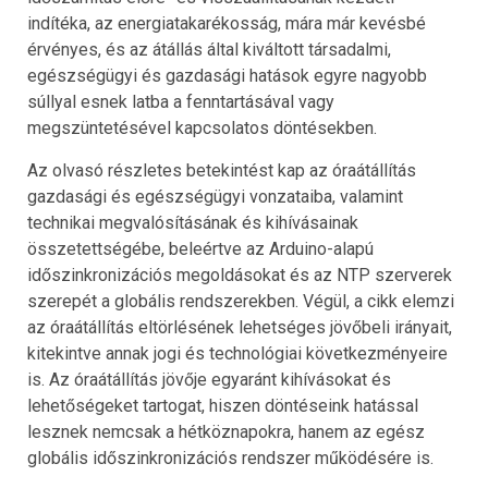
indítéka, az energiatakarékosság, mára már kevésbé
érvényes, és az átállás által kiváltott társadalmi,
egészségügyi és gazdasági hatások egyre nagyobb
súllyal esnek latba a fenntartásával vagy
megszüntetésével kapcsolatos döntésekben.
Az olvasó részletes betekintést kap az óraátállítás
gazdasági és egészségügyi vonzataiba, valamint
technikai megvalósításának és kihívásainak
összetettségébe, beleértve az Arduino-alapú
időszinkronizációs megoldásokat és az NTP szerverek
szerepét a globális rendszerekben. Végül, a cikk elemzi
az óraátállítás eltörlésének lehetséges jövőbeli irányait,
kitekintve annak jogi és technológiai következményeire
is. Az óraátállítás jövője egyaránt kihívásokat és
lehetőségeket tartogat, hiszen döntéseink hatással
lesznek nemcsak a hétköznapokra, hanem az egész
globális időszinkronizációs rendszer működésére is.