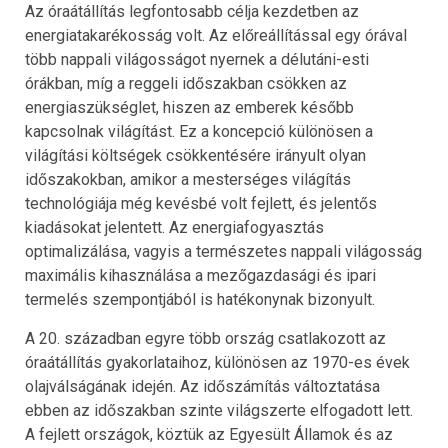
Az óraátállítás legfontosabb célja kezdetben az
energiatakarékosság volt. Az előreállítással egy órával
több nappali világosságot nyernek a délutáni-esti
órákban, míg a reggeli időszakban csökken az
energiaszükséglet, hiszen az emberek később
kapcsolnak világítást. Ez a koncepció különösen a
világítási költségek csökkentésére irányult olyan
időszakokban, amikor a mesterséges világítás
technológiája még kevésbé volt fejlett, és jelentős
kiadásokat jelentett. Az energiafogyasztás
optimalizálása, vagyis a természetes nappali világosság
maximális kihasználása a mezőgazdasági és ipari
termelés szempontjából is hatékonynak bizonyult.
A 20. században egyre több ország csatlakozott az
óraátállítás gyakorlataihoz, különösen az 1970-es évek
olajválságának idején. Az időszámítás változtatása
ebben az időszakban szinte világszerte elfogadott lett.
A fejlett országok, köztük az Egyesült Államok és az