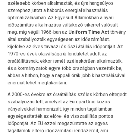
szélesebb körben alkalmazták, és újra hangsúlyos
szerephez jutott a háborús energiafelhasználás
optimalizálásában. Az Egyesült Államokban a nyári
időszámítás alkalmazása váltakozó sikerrel valósult
meg, míg végül 1966-ban az
Uniform Time Act
törvény
által szabályozták egységesen az időszámítást,
kijelölve az éves tavaszi és őszi átállás időpontjait. Az
1970-es évek olajválsága új lendületet adott az
óraátállításnak: ekkor ismét széleskörűen alkalmazták,
és a kormányzatok egyre több országban vezették be,
abban a hitben, hogy a nappali órák jobb kihasználásával
energiát lehet megtakarítani.
A 2000-es évekre az óraátállítás széles körben elterjedt
szabályozás lett, amelyet az Európai Unió közös
irányelvekkel harmonizált, így minden tagállamban
egységesítették az előre- és visszaállítás pontos
időpontját. Az EU ezzel megszüntette az egyes
tagállamok eltérő időszámítási rendszereit, ami