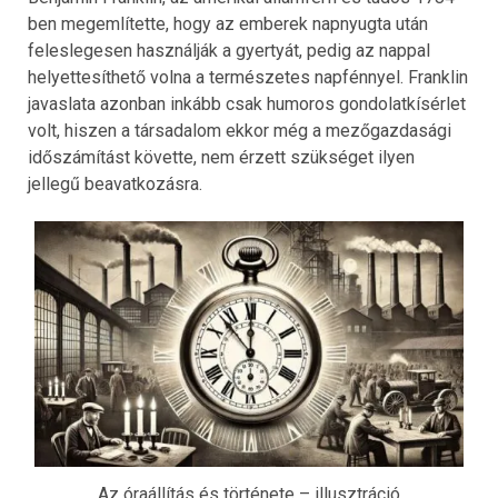
ben megemlítette, hogy az emberek napnyugta után
feleslegesen használják a gyertyát, pedig az nappal
helyettesíthető volna a természetes napfénnyel. Franklin
javaslata azonban inkább csak humoros gondolatkísérlet
volt, hiszen a társadalom ekkor még a mezőgazdasági
időszámítást követte, nem érzett szükséget ilyen
jellegű beavatkozásra.
Az óraállítás és története – illusztráció