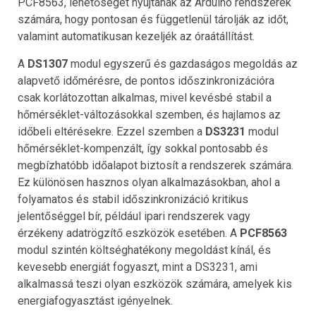
PCF8563, lehetőséget nyújtanak az Arduino rendszerek
számára, hogy pontosan és függetlenül tárolják az időt,
valamint automatikusan kezeljék az óraátállítást.
A
DS1307
modul egyszerű és gazdaságos megoldás az
alapvető időmérésre, de pontos időszinkronizációra
csak korlátozottan alkalmas, mivel kevésbé stabil a
hőmérséklet-változásokkal szemben, és hajlamos az
időbeli eltérésekre. Ezzel szemben a
DS3231
modul
hőmérséklet-kompenzált, így sokkal pontosabb és
megbízhatóbb időalapot biztosít a rendszerek számára.
Ez különösen hasznos olyan alkalmazásokban, ahol a
folyamatos és stabil időszinkronizáció kritikus
jelentőséggel bír, például ipari rendszerek vagy
érzékeny adatrögzítő eszközök esetében. A
PCF8563
modul szintén költséghatékony megoldást kínál, és
kevesebb energiát fogyaszt, mint a DS3231, ami
alkalmassá teszi olyan eszközök számára, amelyek kis
energiafogyasztást igényelnek.