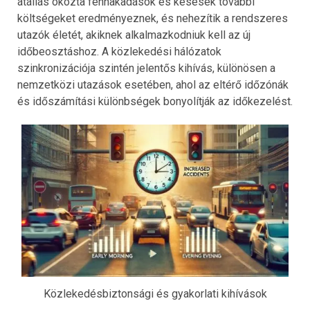
átállás okozta fennakadások és késések további
költségeket eredményeznek, és nehezítik a rendszeres
utazók életét, akiknek alkalmazkodniuk kell az új
időbeosztáshoz. A közlekedési hálózatok
szinkronizációja szintén jelentős kihívás, különösen a
nemzetközi utazások esetében, ahol az eltérő időzónák
és időszámítási különbségek bonyolítják az időkezelést.
Közlekedésbiztonsági és gyakorlati kihívások