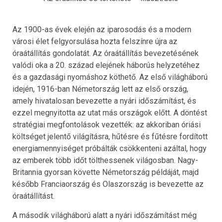
Az 1900-as évek elején az iparosodás és a modern
városi élet felgyorsulása hozta felszínre újra az
óraátállítás gondolatát. Az óraátállítás bevezetésének
valódi oka a 20. század elejének háborús helyzetéhez
és a gazdasági nyomáshoz köthető. Az első világháború
idején, 1916-ban Németország lett az első ország,
amely hivatalosan bevezette a nyári időszámítást, és
ezzel megnyitotta az utat más országok előtt. A döntést
stratégiai megfontolások vezették: az akkoriban óriási
költséget jelentő világításra, hűtésre és fűtésre fordított
energiamennyiséget próbálták csökkenteni azáltal, hogy
az emberek több időt tölthessenek világosban. Nagy-
Britannia gyorsan követte Németország példáját, majd
később Franciaország és Olaszország is bevezette az
óraátállítást.
A második világháború alatt a nyári időszámítást még