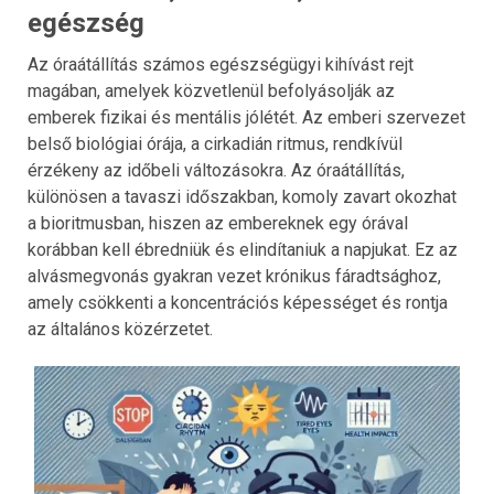
egészség
Az óraátállítás számos egészségügyi kihívást rejt
magában, amelyek közvetlenül befolyásolják az
emberek fizikai és mentális jólétét. Az emberi szervezet
belső biológiai órája, a cirkadián ritmus, rendkívül
érzékeny az időbeli változásokra. Az óraátállítás,
különösen a tavaszi időszakban, komoly zavart okozhat
a bioritmusban, hiszen az embereknek egy órával
korábban kell ébredniük és elindítaniuk a napjukat. Ez az
alvásmegvonás gyakran vezet krónikus fáradtsághoz,
amely csökkenti a koncentrációs képességet és rontja
az általános közérzetet.