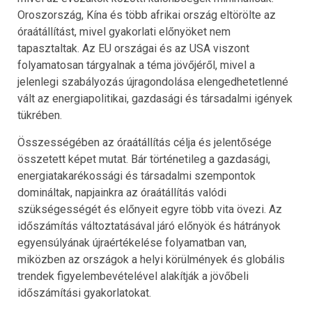
Oroszország, Kína és több afrikai ország eltörölte az
óraátállítást, mivel gyakorlati előnyöket nem
tapasztaltak. Az EU országai és az USA viszont
folyamatosan tárgyalnak a téma jövőjéről, mivel a
jelenlegi szabályozás újragondolása elengedhetetlenné
vált az energiapolitikai, gazdasági és társadalmi igények
tükrében.
Összességében az óraátállítás célja és jelentősége
összetett képet mutat. Bár történetileg a gazdasági,
energiatakarékossági és társadalmi szempontok
domináltak, napjainkra az óraátállítás valódi
szükségességét és előnyeit egyre több vita övezi. Az
időszámítás változtatásával járó előnyök és hátrányok
egyensúlyának újraértékelése folyamatban van,
miközben az országok a helyi körülmények és globális
trendek figyelembevételével alakítják a jövőbeli
időszámítási gyakorlatokat.