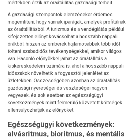
mértékben érzik az óraátállítás gazdasági terheit.
A gazdasági szempontok elemzésekor érdemes
megemlíteni, hogy vannak iparágak, amelyek profitálnak
az óraátállításból. A turizmus és a vendéglátás például
kifejezetten előnyt kovácsolhat a hosszabb nappali
órákból, hiszen az emberek hajlamosabbak több időt
tölteni szabadidős tevékenységekkel, amikor világos
van. Hasonló előnyökkel járhat az óraátállítás a
kiskereskedelem számára is, ahol a hosszabb nappali
időszakok növelhetik a fogyasztói jelenlétet az
üzletekben. Összességében azonban az óraátállítás
gazdasági nyereségei és veszteségei nagyon
vegyesek, és sok esetben az egészségügyi
következmények miatt felmerülő közvetett költségek
ellensúlyozhatják az előnyöket.
Egészségügyi következmények:
alvásritmus, bioritmus, és mentális