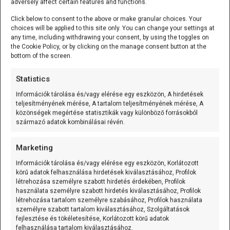
adversely affect certain features and functions.
Click below to consent to the above or make granular choices. Your
choices will be applied to this site only. You can change your settings at
any time, including withdrawing your consent, by using the toggles on
the Cookie Policy, or by clicking on the manage consent button at the
bottom of the screen.
Statistics
Információk tárolása és/vagy elérése egy eszközön, A hirdetések
Az energiatakarékosság elméleti és valós hatásai
teljesítményének mérése, A tartalom teljesítményének mérése, A
közönségek megértése statisztikák vagy különböző forrásokból
származó adatok kombinálásai révén.
Azonban napjainkban, a modern technológia és a
Marketing
megújuló energiák korában sok kutató megkérdőjelezi az
óraátállítás energiatakarékossági hatékonyságát. Az
Információk tárolása és/vagy elérése egy eszközön, Korlátozott
energiatakarékos LED világítás, a napenergiára és más
körű adatok felhasználása hirdetések kiválasztásához, Profilok
létrehozása személyre szabott hirdetés érdekében, Profilok
megújuló forrásokra épülő rendszerek, valamint a
használata személyre szabott hirdetés kiválasztásához, Profilok
klimatizált épületek egyre inkább csökkentik a
létrehozása tartalom személyre szabásához, Profilok használata
világításból származó energiafogyasztást. Egyes
személyre szabott tartalom kiválasztásához, Szolgáltatások
fejlesztése és tökéletesítése, Korlátozott körű adatok
tanulmányok szerint az óraátállítás hatása az
felhasználása tartalom kiválasztásához.