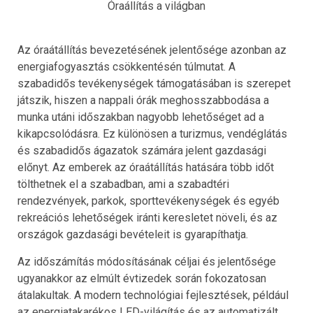
Óraállítás a világban
Az óraátállítás bevezetésének jelentősége azonban az
energiafogyasztás csökkentésén túlmutat. A
szabadidős tevékenységek támogatásában is szerepet
játszik, hiszen a nappali órák meghosszabbodása a
munka utáni időszakban nagyobb lehetőséget ad a
kikapcsolódásra. Ez különösen a turizmus, vendéglátás
és szabadidős ágazatok számára jelent gazdasági
előnyt. Az emberek az óraátállítás hatására több időt
tölthetnek el a szabadban, ami a szabadtéri
rendezvények, parkok, sporttevékenységek és egyéb
rekreációs lehetőségek iránti keresletet növeli, és az
országok gazdasági bevételeit is gyarapíthatja.
Az időszámítás módosításának céljai és jelentősége
ugyanakkor az elmúlt évtizedek során fokozatosan
átalakultak. A modern technológiai fejlesztések, például
az energiatakarékos LED-világítás és az automatizált