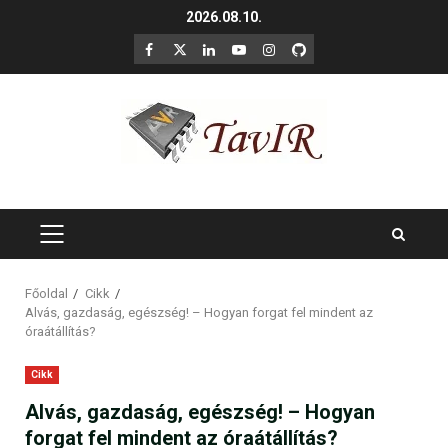
Skip
2026.08.10.
to
F
X
LinkedIn
YouTube
Instagram
GitHub
content
PRIMARY
MENU
Főoldal
Cikk
Alvás, gazdaság, egészség! – Hogyan forgat fel mindent az
óraátállítás?
Cikk
Alvás, gazdaság, egészség! – Hogyan
forgat fel mindent az óraátállítás?