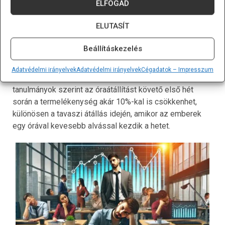
ELFOGAD
Az óraátállítás gazdasági hatásai jelentős változásokkal
ELUTASÍT
járhatnak, amelyek különböző iparágakban eltérően
éreztetik hatásukat. Az alvásmegvonás és a biológiai
Beállításkezelés
ritmus felborulása gyakran csökkenti a munkavállalók
hatékonyságát, ami a termelékenységben és az
Adatvédelmi irányelvek
Adatvédelmi irányelvek
Cégadatok – Impresszum
általános munkahelyi morálban is megmutatkozik. Egyes
tanulmányok szerint az óraátállítást követő első hét
során a termelékenység akár 10%-kal is csökkenhet,
különösen a tavaszi átállás idején, amikor az emberek
egy órával kevesebb alvással kezdik a hetet.