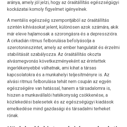
aránya, amely jól jelzi, hogy az óraátállítás egészségügyi
kockázatai komoly figyelmet igényelnek.
A mentális egészség szempontjából az óraátállítás
szintén kihívásokat jelent, különösen azok számára, akik
már eleve hajlamosak a szorongásra és a depresszióra.
A cirkadián ritmus felborulása befolyásolja a
szerotoninszintet, amely az ember hangulatát és érzelmi
stabilitását szabályozza. Az óraátállítás okozta
alvásmegvonás következményeként az érintettek
ingerlékenyebbé válhatnak, ami kihat a társas
kapcsolatokra és a munkahelyi teljesítményre is. Az
alvási ritmus felborulása tehát nem csupán az egyén
egészségére van hatással, hanem a társadalomra is,
hiszen a munkavállalói hatékonyság csökkenése, a
közlekedési balesetek és az egészségügyi kiadások
emelkedése mind gazdasági és társadalmi terheket
rónak.