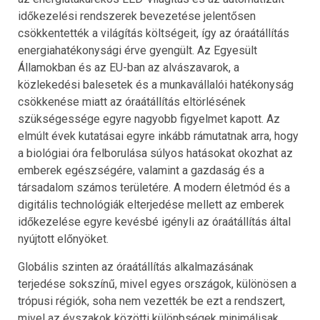
időkezelési rendszerek bevezetése jelentősen
csökkentették a világítás költségeit, így az óraátállítás
energiahatékonysági érve gyengült. Az Egyesült
Államokban és az EU-ban az alvászavarok, a
közlekedési balesetek és a munkavállalói hatékonyság
csökkenése miatt az óraátállítás eltörlésének
szükségessége egyre nagyobb figyelmet kapott. Az
elmúlt évek kutatásai egyre inkább rámutatnak arra, hogy
a biológiai óra felborulása súlyos hatásokat okozhat az
emberek egészségére, valamint a gazdaság és a
társadalom számos területére. A modern életmód és a
digitális technológiák elterjedése mellett az emberek
időkezelése egyre kevésbé igényli az óraátállítás által
nyújtott előnyöket.
Globális szinten az óraátállítás alkalmazásának
terjedése sokszínű, mivel egyes országok, különösen a
trópusi régiók, soha nem vezették be ezt a rendszert,
mivel az évszakok közötti különbségek minimálisak.