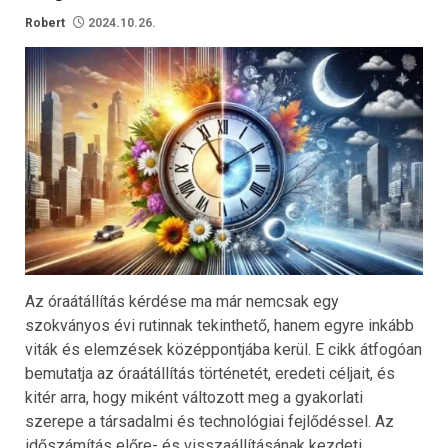
Robert
2024.10.26.
Az óraátállítás kérdése ma már nemcsak egy
szokványos évi rutinnak tekinthető, hanem egyre inkább
viták és elemzések középpontjába kerül. E cikk átfogóan
bemutatja az óraátállítás történetét, eredeti céljait, és
kitér arra, hogy miként változott meg a gyakorlati
szerepe a társadalmi és technológiai fejlődéssel. Az
időszámítás előre- és visszaállításának kezdeti