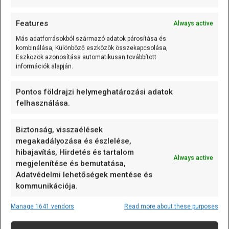
energiamegtakarításra ma már elenyésző, sőt, egyes
régiókban akár 1-4%-kal is növelheti az
Features
Always active
áramfogyasztást, mivel a nappali órákban működő
Más adatforrásokból származó adatok párosítása és
légkondicionálás jelentős többletenergiát igényel.
kombinálása, Különböző eszközök összekapcsolása,
Eszközök azonosítása automatikusan továbbított
Példa erre az Egyesült Államok egyes déli régiói, ahol a
információk alapján.
hosszabb nappali órák miatt nő az energiaigény a hűtés
szempontjából. Az óraátállítás energiatakarékossági
Pontos földrajzi helymeghatározási adatok
szempontjai tehát régiónként és klimatikus viszonyok
felhasználása.
szerint eltérő eredményeket mutatnak, és mára sokkal
összetettebbé vált az óraátállítás energiatakarékossági
Biztonság, visszaélések
mivoltának megítélése. Bár az energiatakarékossági cél
megakadályozása és észlelése,
kezdetben fontos érv volt, napjainkban sokan inkább
hibajavítás, Hirdetés és tartalom
Always active
mítosznak tartják, hogy az óraátállítás érdemi hatást
megjelenítése és bemutatása,
gyakorol az energiamegtakarításra.
Adatvédelmi lehetőségek mentése és
kommunikációja.
Gazdasági hatások: munkavállalói
Manage 1641 vendors
Read more about these purposes
hatékonyság, nyereség és
veszteség