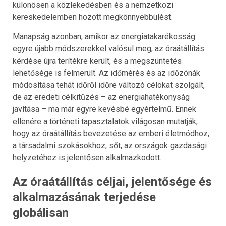
különösen a közlekedésben és a nemzetközi
kereskedelemben hozott megkönnyebbülést.
Manapság azonban, amikor az energiatakarékosság
egyre újabb módszerekkel valósul meg, az óraátállítás
kérdése újra terítékre került, és a megszüntetés
lehetősége is felmerült. Az időmérés és az időzónák
módosítása tehát időről időre változó célokat szolgált,
de az eredeti célkitűzés – az energiahatékonyság
javítása – ma már egyre kevésbé egyértelmű. Ennek
ellenére a történeti tapasztalatok világosan mutatják,
hogy az óraátállítás bevezetése az emberi életmódhoz,
a társadalmi szokásokhoz, sőt, az országok gazdasági
helyzetéhez is jelentősen alkalmazkodott.
Az óraátállítás céljai, jelentősége és
alkalmazásának terjedése
globálisan