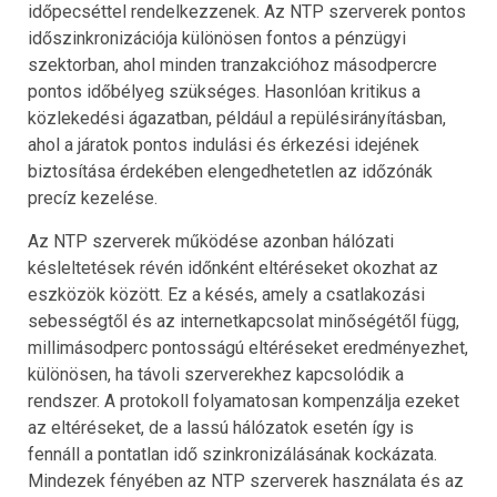
időpecséttel rendelkezzenek. Az NTP szerverek pontos
időszinkronizációja különösen fontos a pénzügyi
szektorban, ahol minden tranzakcióhoz másodpercre
pontos időbélyeg szükséges. Hasonlóan kritikus a
közlekedési ágazatban, például a repülésirányításban,
ahol a járatok pontos indulási és érkezési idejének
biztosítása érdekében elengedhetetlen az időzónák
precíz kezelése.
Az NTP szerverek működése azonban hálózati
késleltetések révén időnként eltéréseket okozhat az
eszközök között. Ez a késés, amely a csatlakozási
sebességtől és az internetkapcsolat minőségétől függ,
millimásodperc pontosságú eltéréseket eredményezhet,
különösen, ha távoli szerverekhez kapcsolódik a
rendszer. A protokoll folyamatosan kompenzálja ezeket
az eltéréseket, de a lassú hálózatok esetén így is
fennáll a pontatlan idő szinkronizálásának kockázata.
Mindezek fényében az NTP szerverek használata és az