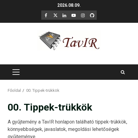
Skip
2026.08.09.
to
F
X
LinkedIn
YouTube
Instagram
GitHub
content
PRIMARY
MENU
Főoldal
00. Tippek-trükkök
00. Tippek-trükkök
A gyűjtemény a TavIR honlapon található tippek-trükkök,
könnyebbségek, javaslatok, megoldási lehetőségek
gyűjteménye.