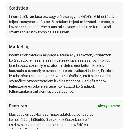
variálható kábelhossz) olyan mérőelem,
Statistics
amely
[...]
Információk tárolása és/vagy elérése egy eszközön, A hirdetések
teljesítményének mérése, A tartalom teljesítményének mérése, A
közönségek megértése statisztikák vagy különböző forrásokból
K-típusú szerelt hőmérő (0…600 °C) 1m
származó adatok kombinálásai révén.
A K-típusú szerelt hőmérő (0...600C;
variálható kábelhossz) olyan mérőelem,
Marketing
amely
[...]
Információk tárolása és/vagy elérése egy eszközön, Korlátozott
körű adatok felhasználása hirdetések kiválasztásához, Profilok
létrehozása személyre szabott hirdetés érdekében, Profilok
K-típusú szerelt hőmérő (0…600 °C) 0.5m
használata személyre szabott hirdetés kiválasztásához, Profilok
létrehozása tartalom személyre szabásához, Profilok használata
A K-típusú szerelt hőmérő (0...600C;
személyre szabott tartalom kiválasztásához, Szolgáltatások
variálható kábelhossz) olyan mérőelem,
fejlesztése és tökéletesítése, Korlátozott körű adatok
felhasználása tartalom kiválasztásához.
amely
[...]
Features
Always active
125 kHz RFID kulcstartó (EM4305/T5577 írható)
Más adatforrásokból származó adatok párosítása és
Vegyes/Mixed
kombinálása, Különböző eszközök összekapcsolása,
Eszközök azonosítása automatikusan továbbított
A 125 kHz RFID kulcstartó (EM4305/T5577