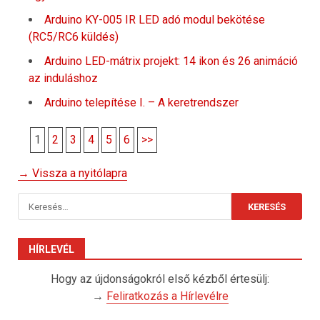
Arduino KY-005 IR LED adó modul bekötése
(RC5/RC6 küldés)
Arduino LED-mátrix projekt: 14 ikon és 26 animáció
az induláshoz
Arduino telepítése I. – A keretrendszer
1
2
3
4
5
6
>>
→ Vissza a nyitólapra
Keresés:
HÍRLEVÉL
Hogy az újdonságokról első kézből értesülj:
→
Feliratkozás a Hírlevélre