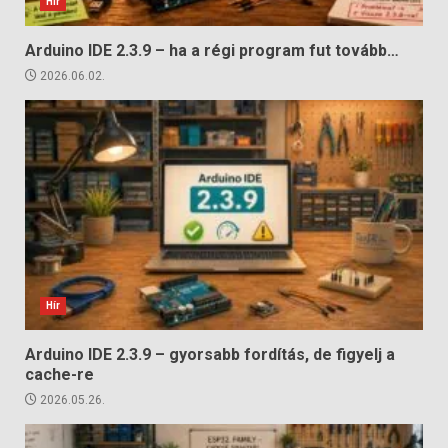
Hír
Arduino IDE 2.3.9 – ha a régi program fut tovább…
2026.06.02.
Hír
Arduino IDE 2.3.9 – gyorsabb fordítás, de figyelj a
cache-re
2026.05.26.