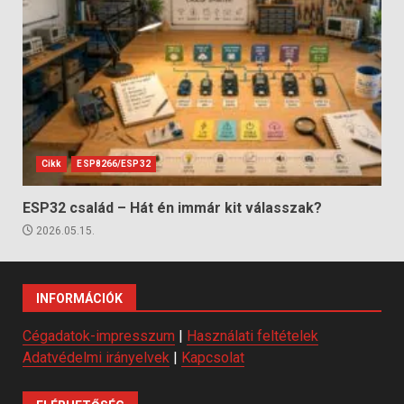
Cikk
ESP8266/ESP32
ESP32 család – Hát én immár kit válasszak?
2026.05.15.
INFORMÁCIÓK
Cégadatok-impresszum
|
Használati feltételek
Adatvédelmi irányelvek
|
Kapcsolat