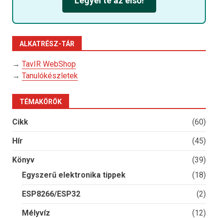
Legyél te az első!
ALKATRÉSZ-TÁR
→
TavIR WebShop
→
Tanulókészletek
TÉMAKÖRÖK
Cikk
(60)
Hír
(45)
Könyv
(39)
Egyszerű elektronika tippek
(18)
ESP8266/ESP32
(2)
Mélyvíz
(12)