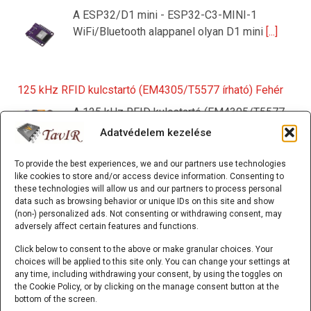
A ESP32/D1 mini - ESP32-C3-MINI-1
WiFi/Bluetooth alappanel olyan D1 mini
[...]
125 kHz RFID kulcstartó (EM4305/T5577 írható) Fehér
A 125 kHz RFID kulcstartó (EM4305/T5577
írható) olyan passzív RFID
[...]
Adatvédelem kezelése
To provide the best experiences, we and our partners use technologies
like cookies to store and/or access device information. Consenting to
Mozgásérzékelős MP3 lejátszó (Waytronic - WT-M12)
these technologies will allow us and our partners to process personal
data such as browsing behavior or unique IDs on this site and show
A Mozgásérzékelős MP3 lejátszó
(non-) personalized ads. Not consenting or withdrawing consent, may
(Waytronic - WT-M12) önálló,
adversely affect certain features and functions.
mozgásérzékelésre induló
[...]
Click below to consent to the above or make granular choices. Your
choices will be applied to this site only. You can change your settings at
any time, including withdrawing your consent, by using the toggles on
K-típusú szerelt hőmérő (0…600 °C) 3m
the Cookie Policy, or by clicking on the manage consent button at the
bottom of the screen.
A K-típusú szerelt hőmérő (0...600C;