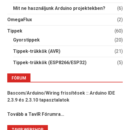
Mit ne használjunk Arduino projektekben?
(6)
OmegaFlux
(2)
Tippek
(60)
Gyorstippek
(20)
Tippek-trükkök (AVR)
(21)
Tippek-trükkök (ESP8266/ESP32)
(5)
FÓRUM
Bascom/Arduino/Wiring frissítések :: Arduino IDE
2.3.9 és 2.3.10 tapasztalatok
Tovább a TavIR Fórumra...
TAVIR WEBSHOP