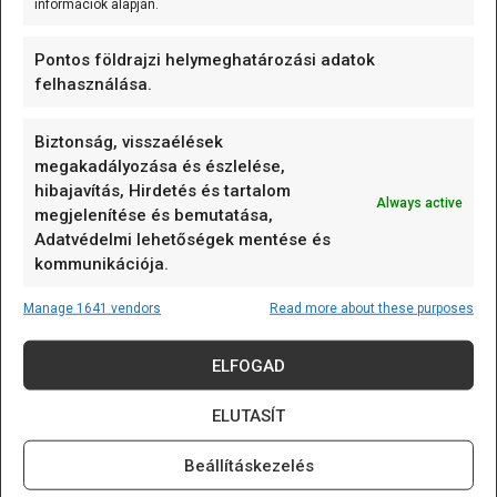
információk alapján.
írható) olyan passzív RFID
[...]
Pontos földrajzi helymeghatározási adatok
felhasználása.
Biztonság, visszaélések
CÍMKÉK
megakadályozása és észlelése,
hibajavítás, Hirdetés és tartalom
alappanel
Arduino
Arduino nap
Always active
megjelenítése és bemutatása,
Arduino nap 2023
art
AVR
biztosíték
Adatvédelmi lehetőségek mentése és
darlington
dióda
eeprom
egyszerű elektronika
kommunikációja.
elem
ellenállás
ESP
Espressif Systems
Manage 1641 vendors
Read more about these purposes
flash
Forrasztás
ft232
fusebit
hőmérő
i2c
i2clcd
infravörös
ISP
JTAG
kijelző
LCD
ELFOGAD
lm35
MOSFET
motor
nyák
pcb
ELUTASÍT
páratartalom
Relé
RTC
telepítés
tmp36
Beállításkezelés
tranzisztor
Történelem
Uno
wiring
WOM