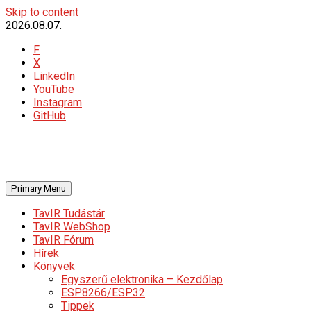
Skip to content
2026.08.07.
F
X
LinkedIn
YouTube
Instagram
GitHub
Primary Menu
TavIR Tudástár
TavIR WebShop
TavIR Fórum
Hírek
Könyvek
Egyszerű elektronika – Kezdőlap
ESP8266/ESP32
Tippek