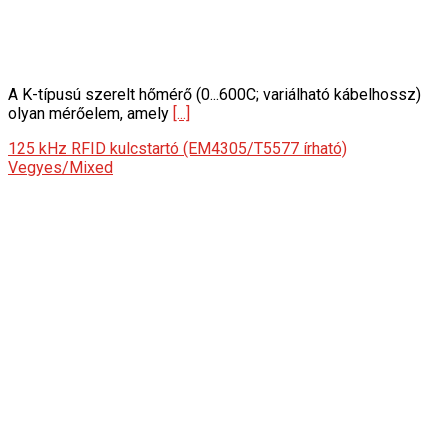
A K-típusú szerelt hőmérő (0...600C; variálható kábelhossz)
olyan mérőelem, amely
[...]
125 kHz RFID kulcstartó (EM4305/T5577 írható)
Vegyes/Mixed