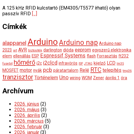
A 125 kHz RFID kulcstartó (EM4305/T5577 írható) olyan
passzív RFID
[...]
Címkék
Arduino
Arduino nap
alappanel
Arduino nap
AVR
eeprom
2023
darlington
dióda
egyszerű elektronika
art
biztosíték
Espressif Systems
elem
ellenállás
ESP
flash
Forrasztás
ft232
hőmérő
i2clcd
LCD
i2c
infravörös
kijelző
fusebit
ISP
JTAG
lm35
RTC
pcb
motor
Relé
telepítés
MOSFET
nyák
páratartalom
tmp36
tranzisztor
Uno
Történelem
wiring
WOM
Zener
április 1
óra
Archívum
2026. június
(2)
2026. május
(3)
2026. április
(2)
2026. március
(5)
2026. február
(3)
2026. január
(3)