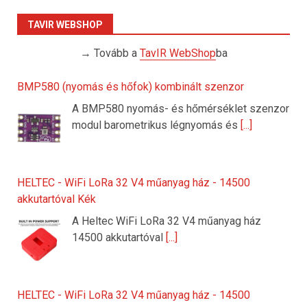
TAVIR WEBSHOP
→ Tovább a
TavIR WebShop
ba
BMP580 (nyomás és hőfok) kombinált szenzor
A BMP580 nyomás- és hőmérséklet szenzor
modul barometrikus légnyomás és
[...]
HELTEC - WiFi LoRa 32 V4 műanyag ház - 14500
akkutartóval Kék
A Heltec WiFi LoRa 32 V4 műanyag ház
14500 akkutartóval
[...]
HELTEC - WiFi LoRa 32 V4 műanyag ház - 14500