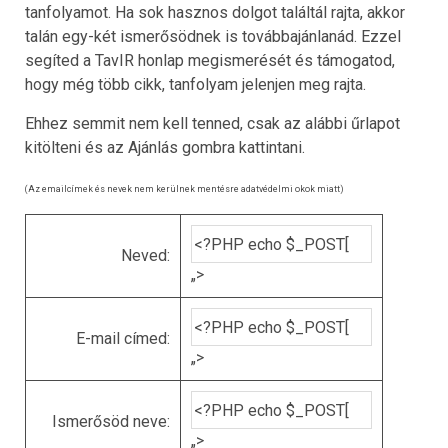
tanfolyamot. Ha sok hasznos dolgot találtál rajta, akkor
talán egy-két ismerősödnek is továbbajánlanád. Ezzel
segíted a TavIR honlap megismerését és támogatod,
hogy még több cikk, tanfolyam jelenjen meg rajta.
Ehhez semmit nem kell tenned, csak az alábbi űrlapot
kitölteni és az Ajánlás gombra kattintani.
(Az emailcímek és nevek nem kerülnek mentésre adatvédelmi okok miatt)
Neved:
„>
E-mail címed:
„>
Ismerősöd neve:
„>