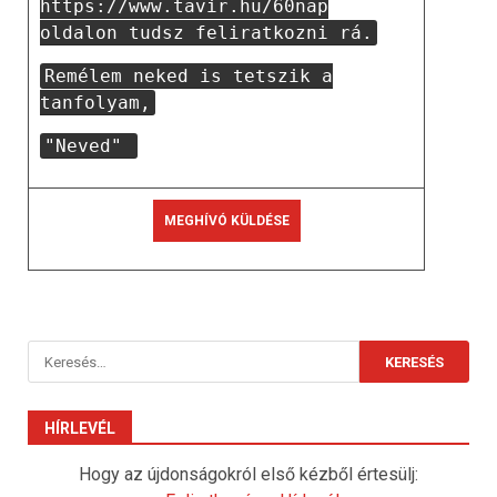
https://www.tavir.hu/60nap
oldalon tudsz feliratkozni rá.
Remélem neked is tetszik a
tanfolyam,
"Neved"
Keresés:
HÍRLEVÉL
Hogy az újdonságokról első kézből értesülj: