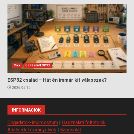
Cikk
ESP8266/ESP32
ESP32 család – Hát én immár kit válasszak?
2026.05.15.
INFORMÁCIÓK
Cégadatok-impresszum
|
Használati feltételek
Adatvédelmi irányelvek
|
Kapcsolat