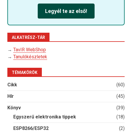
Legyél te az első!
ALKATRÉSZ-TÁR
→
TavIR WebShop
→
Tanulókészletek
TÉMAKÖRÖK
Cikk
(60)
Hír
(45)
Könyv
(39)
Egyszerű elektronika tippek
(18)
ESP8266/ESP32
(2)