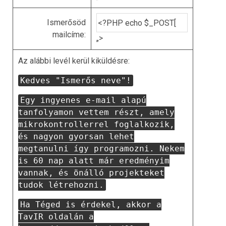
Ismerősöd
mailcíme:
„>
Az alábbi levél kerül kiküldésre:
Kedves "Ismerős neve"!
Egy ingyenes e-mail alapú
tanfolyamon vettem részt, amely
mikrokontrollerrel foglalkozik,
és nagyon gyorsan lehet
megtanulni így programozni. Nekem
is 60 nap alatt már eredményim
vannak, és önálló projekteket
tudok létrehozni.
Ha Téged is érdekel, akkor a
TavIR oldalán a