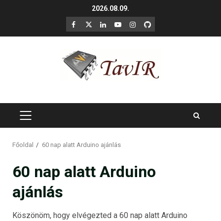
Skip
2026.08.09.
to
F
X
LinkedIn
YouTube
Instagram
GitHub
content
PRIMARY
MENU
Főoldal
60 nap alatt Arduino ajánlás
60 nap alatt Arduino
ajánlás
Köszönöm, hogy elvégezted a 60 nap alatt Arduino