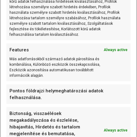
körű adatok felhasználása hirdetések kiválasztásához, Profilok
létrehozása személyre szabott hirdetés érdekében, Profilok
A K-típusú szerelt hőmérő (0...600C;
használata személyre szabott hirdetés kiválasztásához, Profilok
variálható kábelhossz) olyan mérőelem,
létrehozása tartalom személyre szabásához, Profilok használata
személyre szabott tartalom kiválasztásához, Szolgáltatások
amely
[...]
fejlesztése és tökéletesítése, Korlátozott körű adatok
felhasználása tartalom kiválasztásához.
K-típusú szerelt hőmérő (0…600 °C) 1m
Features
Always active
A K-típusú szerelt hőmérő (0...600C;
Más adatforrásokból származó adatok párosítása és
variálható kábelhossz) olyan mérőelem,
kombinálása, Különböző eszközök összekapcsolása,
amely
[...]
Eszközök azonosítása automatikusan továbbított
információk alapján.
K-típusú szerelt hőmérő (0…600 °C) 0.5m
Pontos földrajzi helymeghatározási adatok
A K-típusú szerelt hőmérő (0...600C;
felhasználása.
variálható kábelhossz) olyan mérőelem,
amely
[...]
Biztonság, visszaélések
megakadályozása és észlelése,
hibajavítás, Hirdetés és tartalom
125 kHz RFID kulcstartó (EM4305/T5577 írható)
Always active
megjelenítése és bemutatása,
Vegyes/Mixed