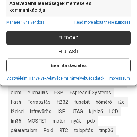
Adatvédelmi lehetőségek mentése és
A 125 kHz RFID kulcstartó (EM4305/T5577
kommunikációja.
írható) olyan passzív RFID
[...]
Manage 1641 vendors
Read more about these purposes
ELFOGAD
CÍMKÉK
ELUTASÍT
alappanel
Arduino
Arduino nap
Beállításkezelés
Arduino nap 2023
art
AVR
biztosíték
Adatvédelmi irányelvek
Adatvédelmi irányelvek
Cégadatok – Impresszum
darlington
dióda
eeprom
egyszerű elektronika
elem
ellenállás
ESP
Espressif Systems
flash
Forrasztás
ft232
fusebit
hőmérő
i2c
i2clcd
infravörös
ISP
JTAG
kijelző
LCD
lm35
MOSFET
motor
nyák
pcb
páratartalom
Relé
RTC
telepítés
tmp36