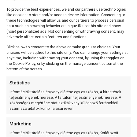
ESP32/D1 mini - ESP32-C3-MINI-1 WiFi/Bluetooth
alappanel
To provide the best experiences, we and our partners use technologies
like cookies to store and/or access device information. Consenting to
A ESP32/D1 mini - ESP32-C3-MINI-1
these technologies will allow us and our partners to process personal
WiFi/Bluetooth alappanel olyan D1 mini
[...]
data such as browsing behavior or unique IDs on this site and show
(non-) personalized ads. Not consenting or withdrawing consent, may
adversely affect certain features and functions.
Click below to consent to the above or make granular choices. Your
125 kHz RFID kulcstartó (EM4305/T5577 írható) Fehér
choices will be applied to this site only. You can change your settings at
any time, including withdrawing your consent, by using the toggles on
A 125 kHz RFID kulcstartó (EM4305/T5577
the Cookie Policy, or by clicking on the manage consent button at the
írható) olyan passzív RFID
[...]
bottom of the screen.
Statistics
Információk tárolása és/vagy elérése egy eszközön, A hirdetések
Mozgásérzékelős MP3 lejátszó (Waytronic - WT-M12)
teljesítményének mérése, A tartalom teljesítményének mérése, A
közönségek megértése statisztikák vagy különböző forrásokból
A Mozgásérzékelős MP3 lejátszó
származó adatok kombinálásai révén.
(Waytronic - WT-M12) önálló,
mozgásérzékelésre induló
[...]
Marketing
Információk tárolása és/vagy elérése egy eszközön, Korlátozott
K-típusú szerelt hőmérő (0…600 °C) 3m