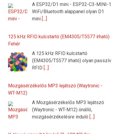
A ESP32/D1 mini - ESP32-C3-MINI-1
WiFi/Bluetooth alappanel olyan D1
mini
[...]
125 kHz RFID kulcstartó (EM4305/T5577 írható)
Fehér
A 125 kHz RFID kulcstartó
(EM4305/T5577 írható) olyan passzív
RFID
[...]
Mozgásérzékelős MP3 lejátszó (Waytronic -
WT-M12)
A Mozgásérzékelős MP3 lejátszó
(Waytronic - WT-M12) önálló,
mozgásérzékelésre induló
[...]