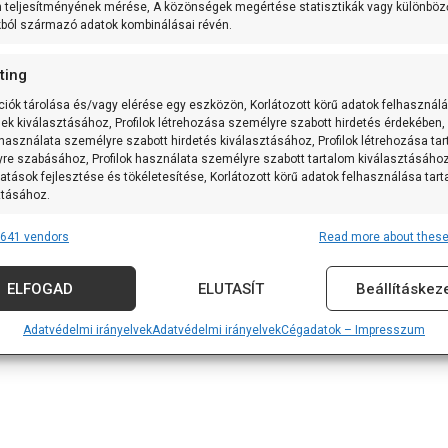
m teljesítményének mérése, A közönségek megértése statisztikák vagy különböz
kból származó adatok kombinálásai révén.
ting
ciók tárolása és/vagy elérése egy eszközön, Korlátozott körű adatok felhasznál
sek kiválasztásához, Profilok létrehozása személyre szabott hirdetés érdekében,
 használata személyre szabott hirdetés kiválasztásához, Profilok létrehozása ta
re szabásához, Profilok használata személyre szabott tartalom kiválasztásához
atások fejlesztése és tökéletesítése, Korlátozott körű adatok felhasználása tar
ztásához.
641 vendors
Read more about these
res
Alway
tforrásokból származó adatok párosítása és kombinálása, Különböző
ELFOGAD
ELUTASÍT
Beállításkez
k összekapcsolása, Eszközök azonosítása automatikusan továbbított
iók alapján.
Adatvédelmi irányelvek
Adatvédelmi irányelvek
Cégadatok – Impresszum
 földrajzi helymeghatározási adatok felhasználása.
nság, visszaélések megakadályozása és észlelése,
vítás, Hirdetés és tartalom megjelenítése és bemutatása,
Alway