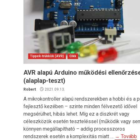
Tippek-trükkök (AVR)
Cikk
AVR alapú Arduino működési ellenőrzés
(alaplap-teszt)
Robert
2021.09.13.
A mikrokontroller alapú rendszerekben a hobbi és a p
fejlesztő kezében – szinte minden félvezető idővel
megsérülhet, hibás lehet. Míg ez a diszkrét vagy
céleszközök esetén teszteléssel (működik vagy se
könnyen megállapítható – addig processzoros
rendszerek esetén a komplexitás miatt …
→ Tovább