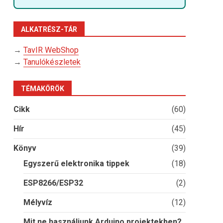
ALKATRÉSZ-TÁR
→
TavIR WebShop
→
Tanulókészletek
TÉMAKÖRÖK
Cikk
(60)
Hír
(45)
Könyv
(39)
Egyszerű elektronika tippek
(18)
ESP8266/ESP32
(2)
Mélyvíz
(12)
Mit ne használjunk Arduino projektekben?