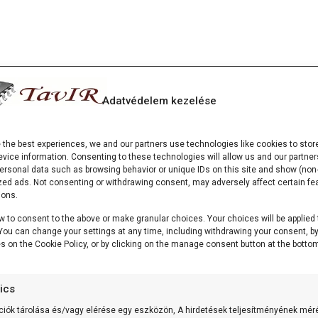
Adatvédelem kezelése
e the best experiences, we and our partners use technologies like cookies to stor
vice information. Consenting to these technologies will allow us and our partner
ersonal data such as browsing behavior or unique IDs on this site and show (non-
zed ads. Not consenting or withdrawing consent, may adversely affect certain fe
ions.
w to consent to the above or make granular choices. Your choices will be applied 
. You can change your settings at any time, including withdrawing your consent, b
es on the Cookie Policy, or by clicking on the manage consent button at the bottom
tics
ciók tárolása és/vagy elérése egy eszközön, A hirdetések teljesítményének mér