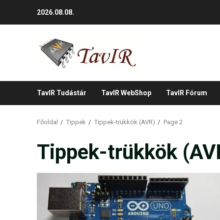
Skip
2026.08.08.
to
content
TavIR Tudástár
TavIR WebShop
TavIR Fórum
Főoldal
Tippek
Tippek-trükkök (AVR)
Page 2
Tippek-trükkök (AV