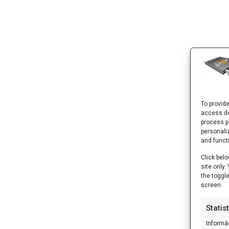
To provid
access de
process p
personali
and funct
Click belo
site only
the toggl
screen.
Statis
Informá