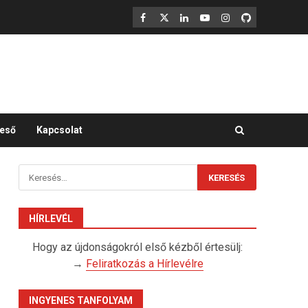
F
X
LinkedIn
YouTube
Instagram
GitHub
eső
Kapcsolat
Keresés:
HÍRLEVÉL
Hogy az újdonságokról első kézből értesülj:
→
Feliratkozás a Hírlevélre
INGYENES TANFOLYAM