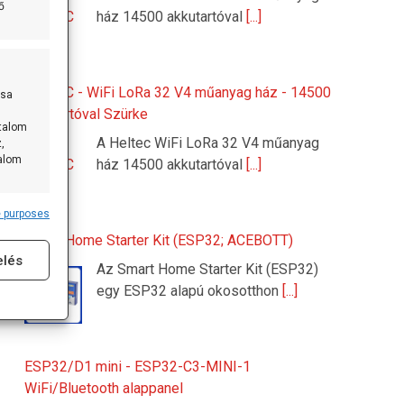
ő
ház 14500 akkutartóval
[...]
HELTEC - WiFi LoRa 32 V4 műanyag ház - 14500
ása
akkutartóval Szürke
rtalom
A Heltec WiFi LoRa 32 V4 műanyag
,
talom
ház 14500 akkutartóval
[...]
 purposes
s active
Smart Home Starter Kit (ESP32; ACEBOTT)
elés
Az Smart Home Starter Kit (ESP32)
egy ESP32 alapú okosotthon
[...]
ESP32/D1 mini - ESP32-C3-MINI-1
WiFi/Bluetooth alappanel
s active