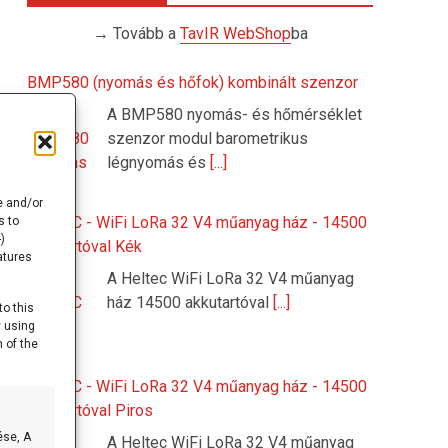
→ Tovább a
TavIR WebShop
ba
BMP580 (nyomás és hőfok) kombinált szenzor
A BMP580 nyomás- és hőmérséklet
szenzor modul barometrikus
légnyomás és
[...]
e and/or
HELTEC - WiFi LoRa 32 V4 műanyag ház - 14500
s to
)
akkutartóval Kék
atures
A Heltec WiFi LoRa 32 V4 műanyag
ház 14500 akkutartóval
[...]
to this
y using
 of the
HELTEC - WiFi LoRa 32 V4 műanyag ház - 14500
akkutartóval Piros
ése, A
A Heltec WiFi LoRa 32 V4 műanyag