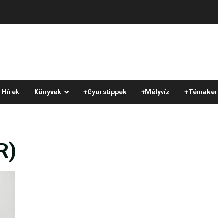
Hírek
Könyvek
+Gyorstippek
+Mélyvíz
+Témaker
R)