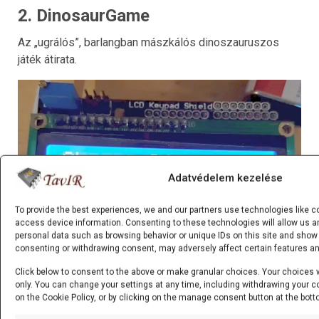
2. DinosaurGame
Az „ugrálós”, barlangban mászkálós dinoszauruszos
játék átirata.
Adatvédelem kezelése
To provide the best experiences, we and our partners use technologies like c
access device information. Consenting to these technologies will allow us a
personal data such as browsing behavior or unique IDs on this site and show 
consenting or withdrawing consent, may adversely affect certain features an
Click below to consent to the above or make granular choices. Your choices wil
only. You can change your settings at any time, including withdrawing your c
on the Cookie Policy, or by clicking on the manage consent button at the bott
Author: Erbol Syzdyk