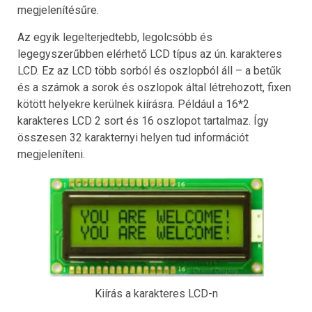
megjelenítésűre.
Az egyik legelterjedtebb, legolcsóbb és
legegyszerűbben elérhető LCD típus az ún. karakteres
LCD. Ez az LCD több sorból és oszlopból áll – a betűk
és a számok a sorok és oszlopok által létrehozott, fixen
kötött helyekre kerülnek kiírásra. Például a 16*2
karakteres LCD 2 sort és 16 oszlopot tartalmaz. Így
összesen 32 karakternyi helyen tud információt
megjeleníteni.
Kiírás a karakteres LCD-n