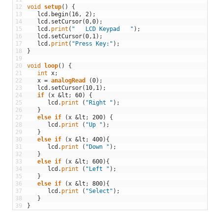
12
void
setup
(
)
{
13
lcd
.
begin
(
16
,
2
)
;
14
lcd
.
setCursor
(
0
,
0
)
;
15
lcd
.
print
(
"   LCD Keypad   "
)
;
16
lcd
.
setCursor
(
0
,
1
)
;
17
lcd
.
print
(
"Press Key:"
)
;
18
}
19
20
void
loop
(
)
{
21
int
x
;
22
x
=
analogRead
(
0
)
;
23
lcd
.
setCursor
(
10
,
1
)
;
24
if
(
x
&
lt
;
60
)
{
25
lcd
.
print
(
"Right "
)
;
26
}
27
else
if
(
x
&
lt
;
200
)
{
28
lcd
.
print
(
"Up "
)
;
29
}
30
else
if
(
x
&
lt
;
400
)
{
31
lcd
.
print
(
"Down "
)
;
32
}
33
else
if
(
x
&
lt
;
600
)
{
34
lcd
.
print
(
"Left "
)
;
35
}
36
else
if
(
x
&
lt
;
800
)
{
37
lcd
.
print
(
"Select"
)
;
38
}
39
}