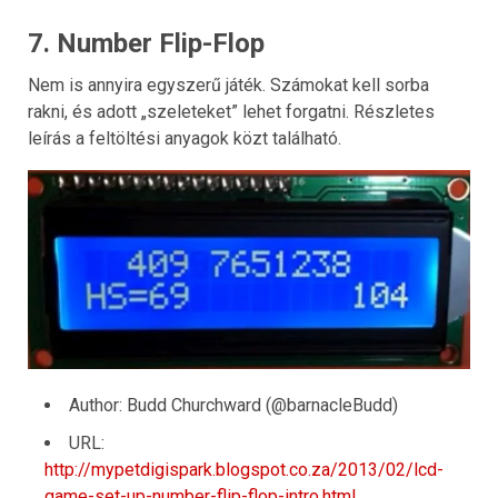
7. Number Flip-Flop
Nem is annyira egyszerű játék. Számokat kell sorba
rakni, és adott „szeleteket” lehet forgatni. Részletes
leírás a feltöltési anyagok közt található.
Author: Budd Churchward (@barnacleBudd)
URL:
http://mypetdigispark.blogspot.co.za/2013/02/lcd-
game-set-up-number-flip-flop-intro.html