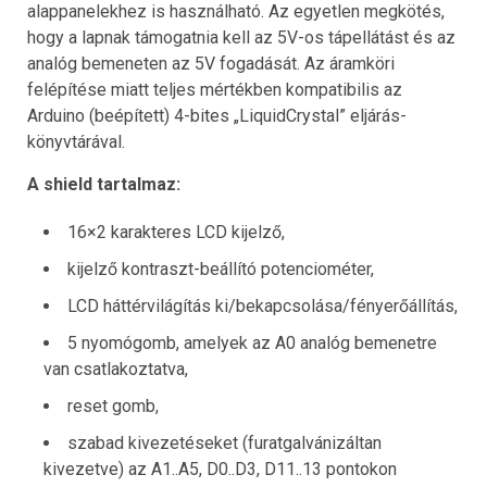
alappanelekhez is használható. Az egyetlen megkötés,
hogy a lapnak támogatnia kell az 5V-os tápellátást és az
analóg bemeneten az 5V fogadását. Az áramköri
felépítése miatt teljes mértékben kompatibilis az
Arduino (beépített) 4-bites „LiquidCrystal” eljárás-
könyvtárával.
A shield tartalmaz:
16×2 karakteres LCD kijelző,
kijelző kontraszt-beállító potenciométer,
LCD háttérvilágítás ki/bekapcsolása/fényerőállítás,
5 nyomógomb, amelyek az A0 analóg bemenetre
van csatlakoztatva,
reset gomb,
szabad kivezetéseket (furatgalvánizáltan
kivezetve) az A1..A5, D0..D3, D11..13 pontokon