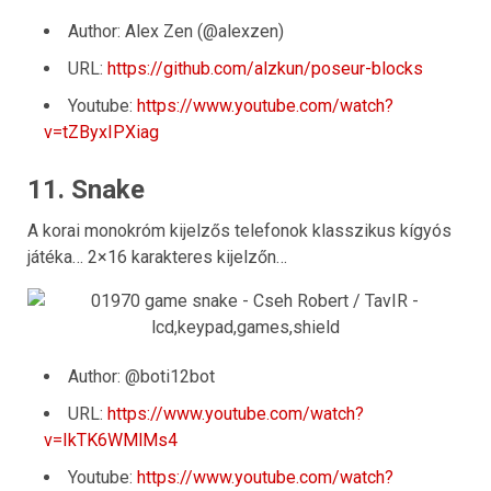
Author: Alex Zen (@alexzen)
URL:
https://github.com/alzkun/poseur-blocks
Youtube:
https://www.youtube.com/watch?
v=tZByxIPXiag
11. Snake
A korai monokróm kijelzős telefonok klasszikus kígyós
játéka… 2×16 karakteres kijelzőn…
Author: @boti12bot
URL:
https://www.youtube.com/watch?
v=IkTK6WMlMs4
Youtube:
https://www.youtube.com/watch?