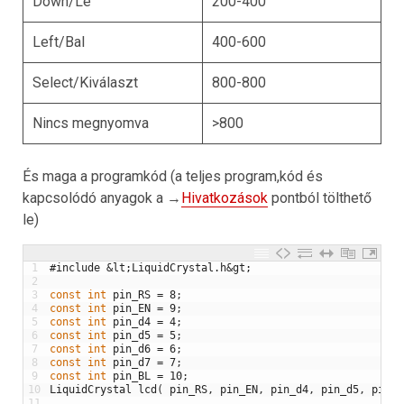
Down/Le
200-400
Left/Bal
400-600
Select/Kiválaszt
800-800
Nincs megnyomva
>800
És maga a programkód (a teljes program,kód és
kapcsolódó anyagok a →
Hivatkozások
pontból tölthető
le)
1
#include &lt;LiquidCrystal.h&gt;
2
3
const
int
pin_RS
=
8
;
4
const
int
pin_EN
=
9
;
5
const
int
pin_d4
=
4
;
6
const
int
pin_d5
=
5
;
7
const
int
pin_d6
=
6
;
8
const
int
pin_d7
=
7
;
9
const
int
pin_BL
=
10
;
10
LiquidCrystal
lcd
(
pin_RS
,
pin_EN
,
pin_d4
,
pin_d5
,
pin_d
11