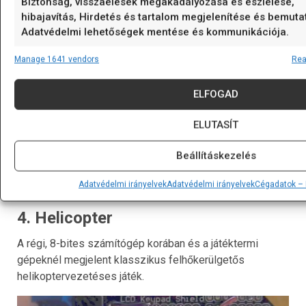
Biztonság, visszaélések megakadályozása és észlelése,
hibajavítás, Hirdetés és tartalom megjelenítése és bemuta
Adatvédelmi lehetőségek mentése és kommunikációja.
Manage 1641 vendors
Rea
ELFOGAD
Author: Dan Wagoner
ELUTASÍT
URL:
http://www.nerdybynature.com/2009/08/31/hangmanduin
Beállításkezelés
Youtube:
https://www.youtube.com/watch?
v=hCa8F8fbHLQ
Adatvédelmi irányelvek
Adatvédelmi irányelvek
Cégadatok –
4. Helicopter
A régi, 8-bites számítógép korában és a játéktermi
gépeknél megjelent klasszikus felhőkerülgetős
helikoptervezetéses játék.