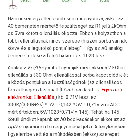
Ha nincsen egyetlen gomb sem megnyomva, akkor az
A0 bemeneten mérhető feszültséget az R1 jelű 2kOhm-
os 5Vra kötött ellenállás okozza. Ebben a helyzetben a
többi ellenállásnak nincs szerepe (hiszen sorba vannak
kötve és a legutolsó pontja”lebeg” – így az A0 analóg
bemenet értéke a felső határérték: 1023 lesz.
Amikor a
Fel/Up
gombot nyomjuk meg, akkor a 2 kOhm
ellenállás a 330 Ohm ellenállással sorba kapcsolódik és
a közös pontjukon a feszültségérték (az ellenállásos
feszültségosztás miatt [bővebben lásd: →
Egyszerű
elektronika: Ellenállás
]) kb. 0.71V lesz: ez
330R/(330R+2k) * 5V = 0,142 * 5V = 0,71V, ami ADC
mért értékben: 5V/1023*0.71V = 145). Tehát, ha 145
körüli értéket kapunk az A0 beolvasásakor, akkor az az
Up/Fel
nyomógomb megnyomását jelzi. A ténylegesen
figyelembe vett és a működésben (ekkor) szerepet