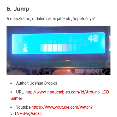
6. Jump
A mászkálós, oldalnézetes játékok „őspéldánya”…
Author: Joshua Brooks
URL:
http://www.instructables.com/id/Arduino-LCD-
Game/
Youtube:
https://www.youtube.com/watch?
v=LVPSwgAacac