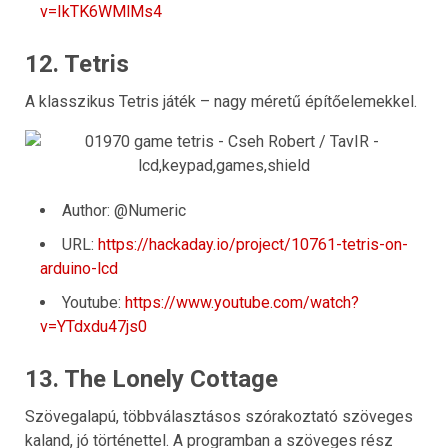
v=IkTK6WMlMs4
12. Tetris
A klasszikus Tetris játék – nagy méretű építőelemekkel.
Author: @Numeric
URL:
https://hackaday.io/project/10761-tetris-on-
arduino-lcd
Youtube:
https://www.youtube.com/watch?
v=YTdxdu47js0
13. The Lonely Cottage
Szövegalapú, többválasztásos
szórakoztató szöveges
kaland, jó történettel. A programban a szöveges rész