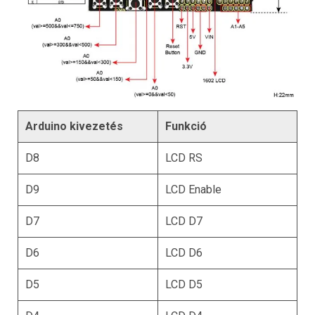
Arduino kivezetés
Funkció
D8
LCD RS
D9
LCD Enable
D7
LCD D7
D6
LCD D6
D5
LCD D5