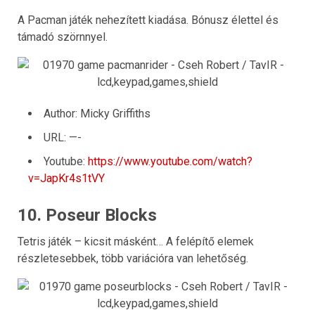
A Pacman játék nehezített kiadása. Bónusz élettel és
támadó szörnnyel.
Author: Micky Griffiths
URL: —-
Youtube:
https://www.youtube.com/watch?
v=JapKr4s1tVY
10. Poseur Blocks
Tetris játék – kicsit másként… A felépítő elemek
részletesebbek, több variációra van lehetőség.