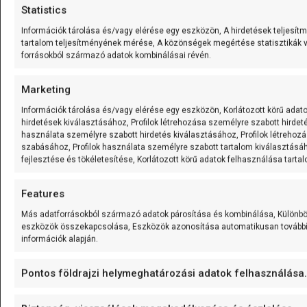
URL:
Statistics
https://create.arduino.cc/projecthub/aqzuonyt/arduino-
Információk tárolása és/vagy elérése egy eszközön, A hirdetések teljesí
dino-game-using-lcd-663aeb
tartalom teljesítményének mérése, A közönségek megértése statisztikák 
forrásokból származó adatok kombinálásai révén.
Youtube:
https://www.youtube.com/watch?
v=pR_U7vryuJY
Marketing
3. Hangmanduino
Információk tárolása és/vagy elérése egy eszközön, Korlátozott körű adat
hirdetések kiválasztásához, Profilok létrehozása személyre szabott hirdeté
használata személyre szabott hirdetés kiválasztásához, Profilok létrehoz
A szókitalálós -hagyományos akasztófa-játék. Jelenleg
szabásához, Profilok használata személyre szabott tartalom kiválasztásá
angol nyelven érhető el. A program, elején a szavak
fejlesztése és tökéletesítése, Korlátozott körű adatok felhasználása tarta
szabadon átírhatóak. (Alapesetben az ékezetes
karaktereket nem támogatja…)
Features
Más adatforrásokból származó adatok párosítása és kombinálása, Különb
eszközök összekapcsolása, Eszközök azonosítása automatikusan továbbí
információk alapján.
Pontos földrajzi helymeghatározási adatok felhasználása.