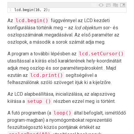
1
lcd
.
begin
(
16
,
2
)
;
Az
lcd.begin()
függvénnyel az LCD kezdeti
konfigurálása történik meg – az
lcd objektum
sor- és
oszlopszámának megadásával. Az első paraméter az
oszlopok, a második a sorok számát adja meg.
A program a további lépésben az
lcd.setCursor()
utasítással a kiírás első karakterének hely-koordinátáit
adjuk meg oszlop és sor paraméterpárosként . Majd
ezután az
lcd.print()
segítségével a
felhasználónak szóló szöveget írjuk ki a kijelzőre.
Az LCD alapbeállítása, inicializálása, az alapszöveg
kiírása a
setup ()
részben ezzel meg is történt.
A futó programban (a
loop()
által befoglalt, ismétlődő
program-magban) a nyomógombokat reprezentáló
feszültségosztó közös pontjának értékét az