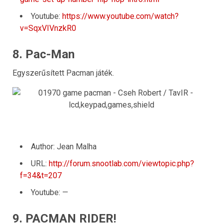
Youtube:
https://www.youtube.com/watch?
v=SqxVIVnzkR0
8. Pac-Man
Egyszerűsített Pacman játék.
Author: Jean Malha
URL:
http://forum.snootlab.com/viewtopic.php?
f=34&t=207
Youtube: —
9. PACMAN RIDER!