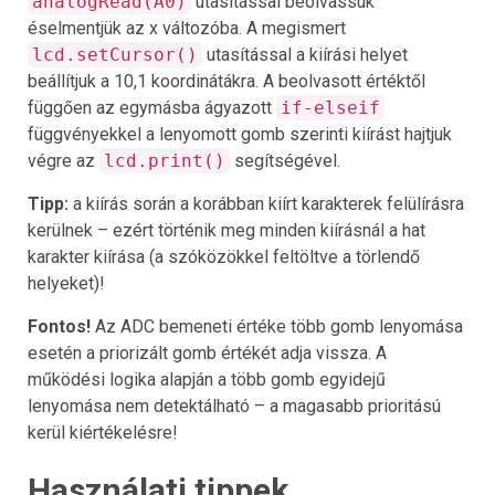
analogRead(A0)
utasítással beolvassuk
éselmentjük az x változóba. A megismert
lcd.setCursor()
utasítással a kiírási helyet
beállítjuk a 10,1 koordinátákra. A beolvasott értéktől
függően az egymásba ágyazott
if-elseif
függvényekkel a lenyomott gomb szerinti kiírást hajtjuk
végre az
lcd.print()
segítségével.
Tipp:
a kiírás során a korábban kiírt karakterek felülírásra
kerülnek – ezért történik meg minden kiírásnál a hat
karakter kiírása (a szóközökkel feltöltve a törlendő
helyeket)!
Fontos!
Az ADC bemeneti értéke több gomb lenyomása
esetén a priorizált gomb értékét adja vissza. A
működési logika alapján a több gomb egyidejű
lenyomása nem detektálható – a magasabb prioritású
kerül kiértékelésre!
Használati tippek