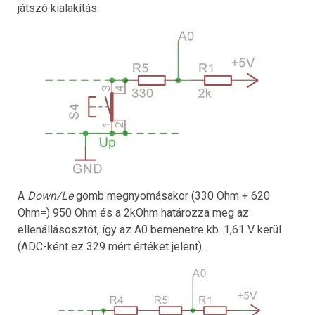
játszó kialakítás:
A
Down/Le
gomb megnyomásakor (330 Ohm + 620
Ohm=) 950 Ohm és a 2kOhm határozza meg az
ellenállásosztót, így az A0 bemenetre kb. 1,61 V kerül
(ADC-ként ez 329 mért értéket jelent).