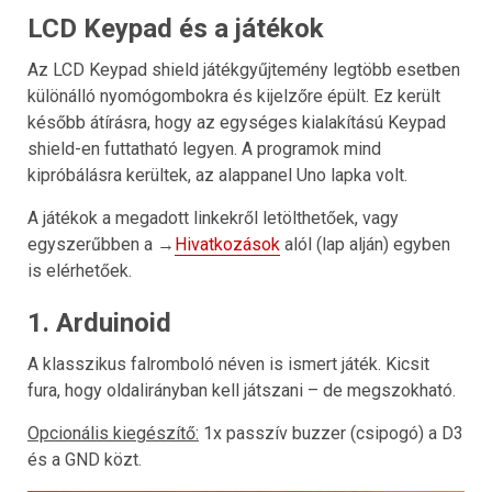
LCD Keypad és a játékok
Az LCD Keypad shield játékgyűjtemény legtöbb esetben
különálló nyomógombokra és kijelzőre épült. Ez került
később átírásra, hogy az egységes kialakítású Keypad
shield-en futtatható legyen. A programok mind
kipróbálásra kerültek, az alappanel Uno lapka volt.
A játékok a megadott linkekről letölthetőek, vagy
egyszerűbben a →
Hivatkozások
alól (lap alján) egyben
is elérhetőek.
1. Arduinoid
A klasszikus falromboló néven is ismert játék. Kicsit
fura, hogy oldalirányban kell játszani – de megszokható.
Opcionális kiegészítő:
1x passzív buzzer (csipogó) a D3
és a GND közt.