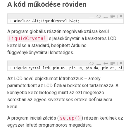
A kód működése röviden
1
#include &lt;LiquidCrystal.h&gt;
A program globális részén meghivatkozásra kerül
LiquidCrystal
eljáráskönyvtár: a karakteres LCD
kezelése a standard, beépített Arduino
függvénykönyvtárral lehetséges.
1
LiquidCrystal
lcd
(
pin_RS
,
pin_EN
,
pin_d4
,
pin_d5
,
pin_d6
Az LCD nevű objektumot létrehozzuk – amely
paraméterként az LCD fizikai bekötését tartalmazza. A
könnyebb kezelhetőség miatt az ezt megelőző
sorokban az egyes kivezetések értéke definiálásra
kerül.
A program inicializációs (
setup()
) részén kerülnek az
egyszer lefutó programsoros megadásra: