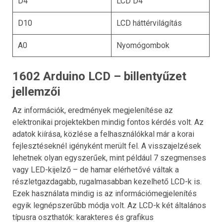
D4
LCD D4
D10
LCD háttérvilágítás
A0
Nyomógombok
1602 Arduino LCD – billentyűzet
jellemzői
Az információk, eredmények megjelenítése az
elektronikai projektekben mindig fontos kérdés volt. Az
adatok kiírása, közlése a felhasználókkal már a korai
fejlesztéseknél igényként merült fel. A visszajelzések
lehetnek olyan egyszerűek, mint például 7 szegmenses
vagy LED-kijelző – de hamar elérhetővé váltak a
részletgazdagabb, rugalmasabban kezelhető LCD-k is.
Ezek használata mindig is az információmegjelenítés
egyik legnépszerűbb módja volt. Az LCD-k két általános
típusra oszthatók: karakteres és grafikus