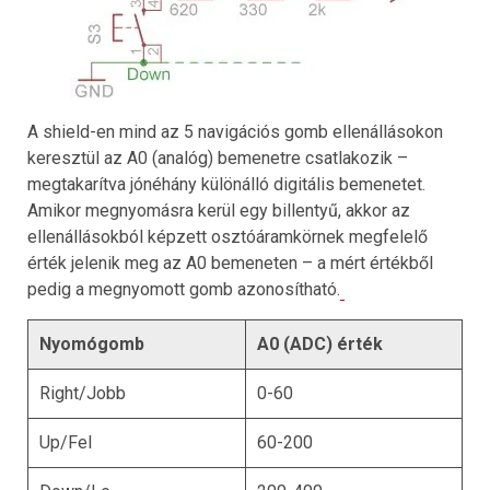
A shield-en mind az 5 navigációs gomb ellenállásokon
keresztül az A0 (analóg) bemenetre csatlakozik –
megtakarítva jónéhány különálló digitális bemenetet.
Amikor megnyomásra kerül egy billentyű, akkor az
ellenállásokból képzett osztóáramkörnek megfelelő
érték jelenik meg az A0 bemeneten – a mért értékből
pedig a megnyomott gomb azonosítható.
Nyomógomb
A0 (ADC) érték
Right/Jobb
0-60
Up/Fel
60-200