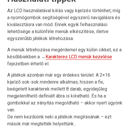
Az LCD használatával kiírás vagy kijelzés történhet, míg
a nyomógombok segítségével egyszerű navigálásra és
kiválasztásra van mód. Ennek egyik felhasználási
lehetősége a különféle menük elkészítése, illetve
egyszerűbb játékok létrehozása.
A menük létrehozása megérdemel egy külön cikket, ez a
későbbiekben a →
Karakteres LCD menük kezelése
fejezetben érhető el.
A játékok azonban már egy érdekes terület. A 2×16
kijelző sok-sok mindenre alkalmas, hiszen a fix,
beégetett karakterek mellett 8 darab, egyidejűleg
megjeleníthető definiált ábra is kiíratható. És ha a
gombokkal az irányítás megoldható – akkor nyert ügyönk
van.
De nem kezdüönk neki a játékok megírásának – ezt
mások már megtették helyettünk…