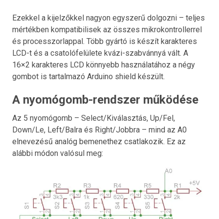
Ezekkel a kijelzőkkel nagyon egyszerű dolgozni – teljes
mértékben kompatibilisek az összes mikrokontrollerrel
és processzorlappal. Több gyártó is készít karakteres
LCD-t és a csatolófelülete kvázi-szabvánnyá vált. A
16×2 karakteres LCD könnyebb használatához a négy
gombot is tartalmazó Arduino shield készült.
A nyomógomb-rendszer működése
Az 5 nyomógomb – Select/Kiválasztás, Up/Fel,
Down/Le, Left/Balra és Right/Jobbra – mind az A0
elnevezésű analóg bemenethez csatlakozik. Ez az
alábbi módon valósul meg: