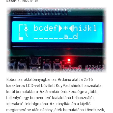
Robert
2022.01.06.
Ebben az oktatóanyagban az Arduino alatt a 2×16
karakteres LCD-vel bővített KeyPad shield használata
kerül bemutatásra. Az áramkör érdekessége a „több
billentyű egy bemeneten” kialakítású felhasználói
interakció feldolgozása. Az irányítás és a kijeltő
megismerése után néhány játék bemutatása következik,