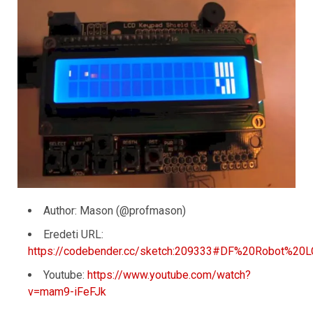
Author: Mason (@profmason)
Eredeti URL:
https://codebender.cc/sketch:209333#DF%20Robot%20
Youtube:
https://www.youtube.com/watch?
v=mam9-iFeFJk